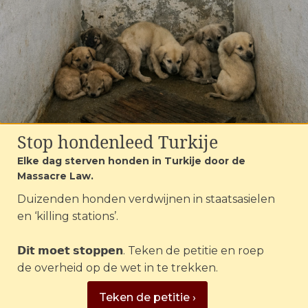
wettelijke verplichting, de stichting geeft
aan het niet te willen, want ‘dat kost geld’.
Dan worden we gebeld door een
dierenambulance. Of we met spoed een
oplossing weten voor een hond in een
gastgezin, die agressief gedrag vertoont.
De hond is er pas een paar dagen, maar
Stop hondenleed Turkije
stichting Dierenbemiddeling Europa
geeft geen thuis.
Elke dag sterven honden in Turkije door de
Massacre Law.
Duizenden honden verdwijnen in staatsasielen
Geen dankbaarheid voor goede zorg,
en ‘killing stations’.
maar brieven van de advocaat | Foto:
©House of Animals
𝗗𝗶𝘁 𝗺𝗼𝗲𝘁 𝘀𝘁𝗼𝗽𝗽𝗲𝗻. Teken de petitie en roep
de overheid op de wet in te trekken.
Handen in het haar
Teken de petitie ›