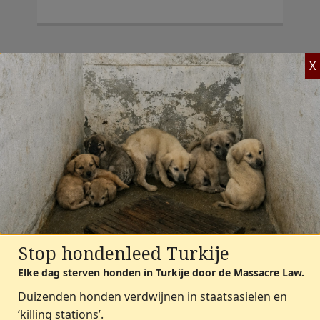
X
Petitie: Al 1,5 miljoen
Stop hondenleed Turkije
zwerfhonden dood door Turkse
'slachtwet'
Elke dag sterven honden in Turkije door de Massacre Law.
Duizenden honden verdwijnen in staatsasielen en
27-07-2026
‘killing stations’.