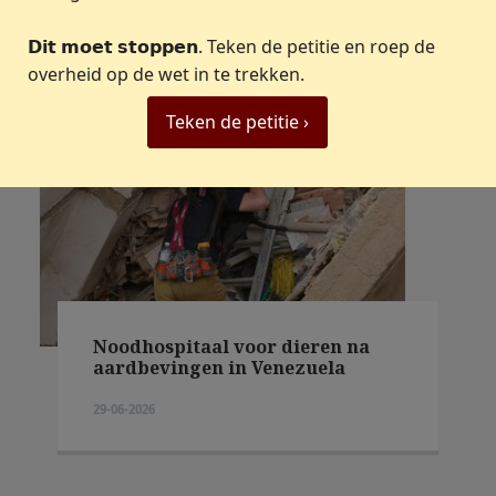
𝗗𝗶𝘁 𝗺𝗼𝗲𝘁 𝘀𝘁𝗼𝗽𝗽𝗲𝗻. Teken de petitie en roep de
overheid op de wet in te trekken.
Teken de petitie ›
Noodhospitaal voor dieren na
aardbevingen in Venezuela
29-06-2026