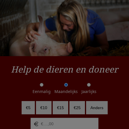
Help de dieren en doneer
Eenmalig
Maandelijks
Jaarlijks
€5
€10
€15
€25
Anders