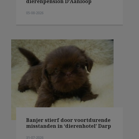
dierenpension D'Aanloop
05-08-2026
Banjer stierf door voortdurende
misstanden in ‘dierenhotel’ Darp
31-07-2026