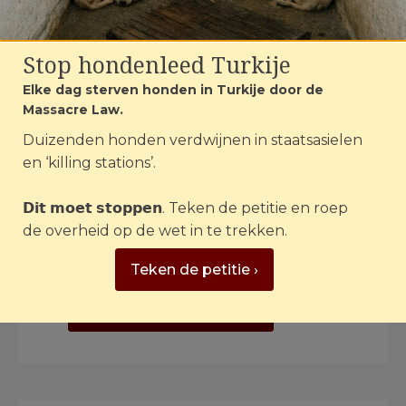
Statuten
Stop hondenleed Turkije
De statuten van House of Animals.
Elke dag sterven honden in Turkije door de
Bekijk de statuten
Massacre Law.
Duizenden honden verdwijnen in staatsasielen
Activiteitenverslage
en ‘killing stations’.
𝗗𝗶𝘁 𝗺𝗼𝗲𝘁 𝘀𝘁𝗼𝗽𝗽𝗲𝗻. Teken de petitie en roep
Activiteitenverslag 2021
de overheid op de wet in te trekken.
Activiteitenverslag 2020
Teken de petitie ›
Activiteitenverslag 2019