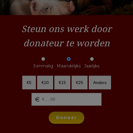
Steun ons werk door
donateur te worden
Eenmalig
Maandelijks
Jaarlijks
€5
€10
€15
€25
Anders
Doneer