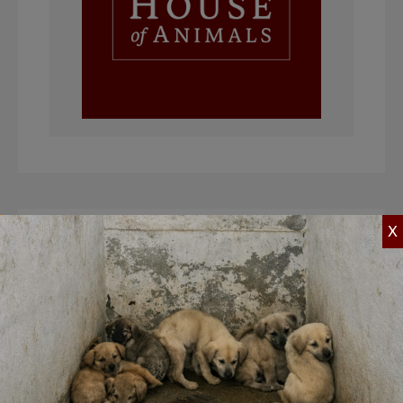
X
Beleidsplan
De samenvatting van ons
beleidsplan
Bekijk het beleidsplan