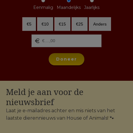
Eenmalig
Maandelijks
Jaarlijks
€5
€10
€15
€25
Anders
Doneer
Meld je aan voor de
nieuwsbrief
Laat je e-mailadres achter en mis niets van het
laatste dierennieuws van House of Animals! 🐾