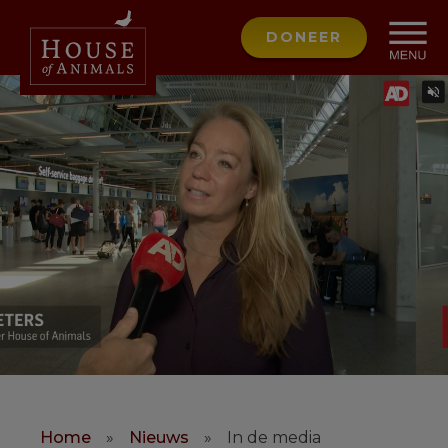
DONEER
Home
»
Nieuws
»
In de media