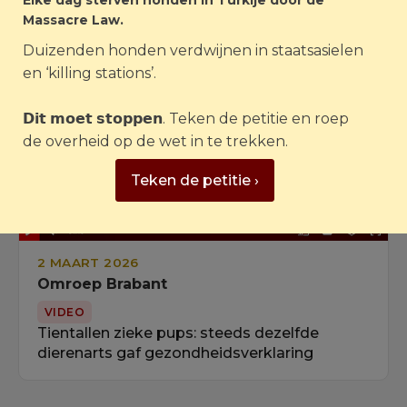
Elke dag sterven honden in Turkije door de
Massacre Law.
Duizenden honden verdwijnen in staatsasielen
en ‘killing stations’.
𝗗𝗶𝘁 𝗺𝗼𝗲𝘁 𝘀𝘁𝗼𝗽𝗽𝗲𝗻. Teken de petitie en roep
de overheid op de wet in te trekken.
Teken de petitie ›
2 MAART 2026
Omroep Brabant
VIDEO
Tientallen zieke pups: steeds dezelfde
dierenarts gaf gezondheidsverklaring