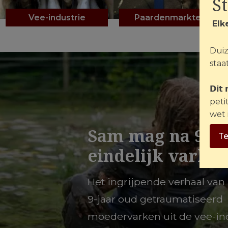
S
Vee-industrie
Paardenmarkten
Elk
Duiz
staat
𝗗𝗶𝘁
peti
wet 
Sam mag na 9 ja
Te
eindelijk varken
Het ingrijpende verhaal van
9-jaar oud getraumatiseerd
moedervarken uit de vee-ind