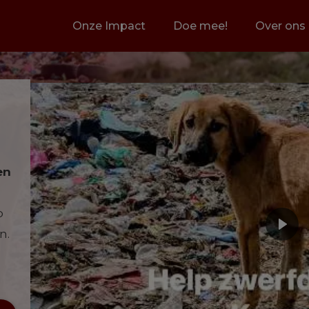
Onze Impact
Doe mee!
Over ons
en
p
n.