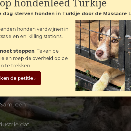
top hondenleed Turkije
Hondenhandel
Kattenhandel
e dag sterven honden in Turkije door de Massacre 
enden honden verdwijnen in
sasielen en ‘killing stations’.
 𝗺𝗼𝗲𝘁 𝘀𝘁𝗼𝗽𝗽𝗲𝗻. Teken de
tie en roep de overheid op de
in te trekken.
ar
ken de petitie ›
 zijn
 Sam, een
ustrie dat