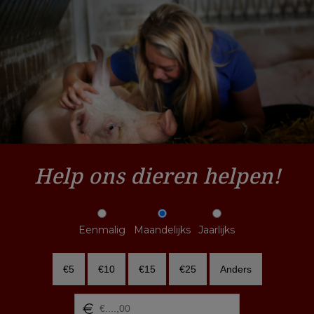
Help ons dieren helpen!
Eenmalig
Maandelijks
Jaarlijks
€5
€10
€15
€25
Anders