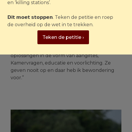
en ‘killing stations’.
“Tijdens mijn reizen heb ik ontzettend veel
dierenleed gezien. De manier waarop House of
𝗗𝗶𝘁 𝗺𝗼𝗲𝘁 𝘀𝘁𝗼𝗽𝗽𝗲𝗻. Teken de petitie en roep
Animals de strijd aan gaat om de wereld een
de overheid op de wet in te trekken.
beetje mooier voor dieren te maken vind ik
geweldig. Niet alleen brengen ze
Teken de petitie ›
dierenmisstanden onder de aandacht door
gedegen onderzoek, ook zoeken ze naar
oplossingen in de vorm van aangiftes,
Kamervragen, educatie en voorlichting. Ze
geven nooit op en daar heb ik bewondering
voor.”