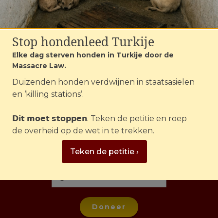
Stop hondenleed Turkije
Elke dag sterven honden in Turkije door de
Massacre Law.
Help mee en word donateur
Duizenden honden verdwijnen in staatsasielen
en ‘killing stations’.
𝗗𝗶𝘁 𝗺𝗼𝗲𝘁 𝘀𝘁𝗼𝗽𝗽𝗲𝗻. Teken de petitie en roep
Eenmalig
Maandelijks
Jaarlijks
de overheid op de wet in te trekken.
€5
€10
€15
€25
Anders
Teken de petitie ›
Doneer