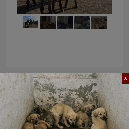
Home
»
Onze Impact
»
Noodhulp
»
X
Ezels op Bonaire