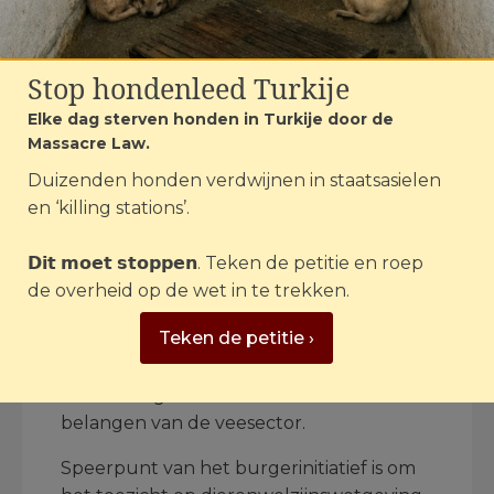
De drie organisaties weten niet van elkaar
wie wat doet. Er vindt geen onderlinge
Stop hondenleed Turkije
afstemming plaats en overtredingen
worden niet in gezamenlijkheid opgepakt
Elke dag sterven honden in Turkije door de
Massacre Law.
of aangepakt. Met name de NVWA
hanteert de ‘wat van mij is blijft van mij’-
Duizenden honden verdwijnen in staatsasielen
mentaliteit, aldus House of Animals. De
en ‘killing stations’.
praktijk toont al jaren aan dat de focus
van de NVWA niet ligt bij het beschermen
𝗗𝗶𝘁 𝗺𝗼𝗲𝘁 𝘀𝘁𝗼𝗽𝗽𝗲𝗻. Teken de petitie en roep
van dierenwelzijn conform de wet, maar
de overheid op de wet in te trekken.
gericht is op diergezondheid in relatie tot
Teken de petitie ›
volksgezondheid, voedselveiligheid en de
diergezondheidsstatus van Nederland in
verhouding tot de economische
belangen van de veesector.
Speerpunt van het burgerinitiatief is om