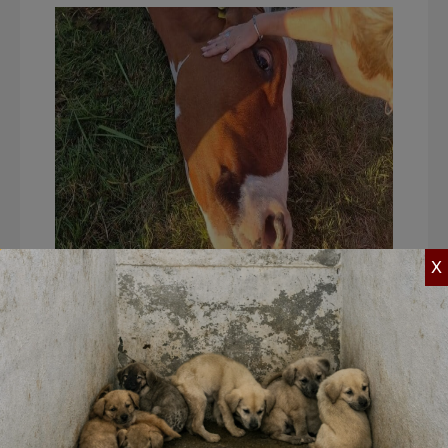
X
Het toezicht op en de handhaving van
voor dieren belangrijke regelgeving ligt
nu bij drie verschillende organisaties: de
politie, de NVWA en de Landelijke
Inspectiedienst Dierenbescherming (LID).
Deze versnippering kent veel nadelen.