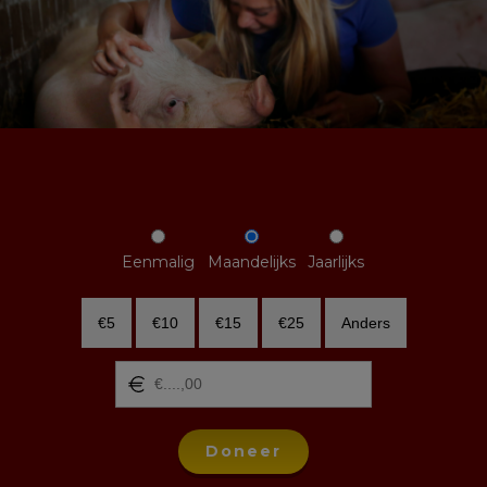
Eenmalig
Maandelijks
Jaarlijks
€5
€10
€15
€25
Anders
Doneer