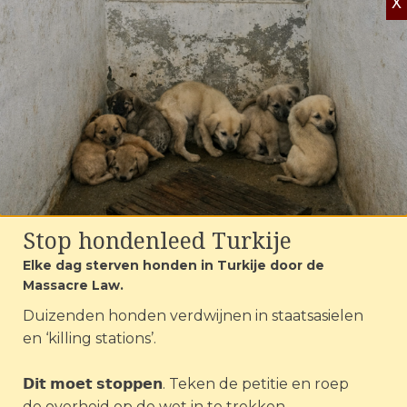
X
noodopvang voor dieren in overstroomde
Spaanse regio’s, ondersteunde lokale asielen
en verstrekte voedsel en voorzieningen.
Lees meer ›
Stop hondenleed Turkije
Elke dag sterven honden in Turkije door de
Massacre Law.
Duizenden honden verdwijnen in staatsasielen
en ‘killing stations’.
𝗗𝗶𝘁 𝗺𝗼𝗲𝘁 𝘀𝘁𝗼𝗽𝗽𝗲𝗻. Teken de petitie en roep
de overheid op de wet in te trekken.