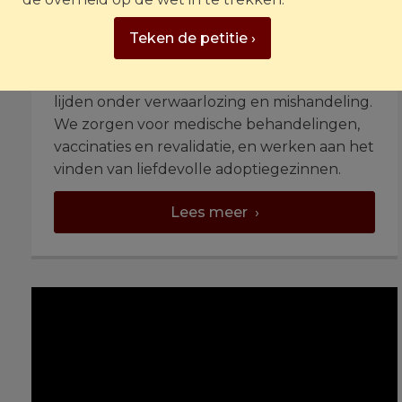
Teken de petitie ›
Honden op Curaçao
Op Curaçao redden we zwerfhonden die
lijden onder verwaarlozing en mishandeling.
We zorgen voor medische behandelingen,
vaccinaties en revalidatie, en werken aan het
vinden van liefdevolle adoptiegezinnen.
Lees meer ›