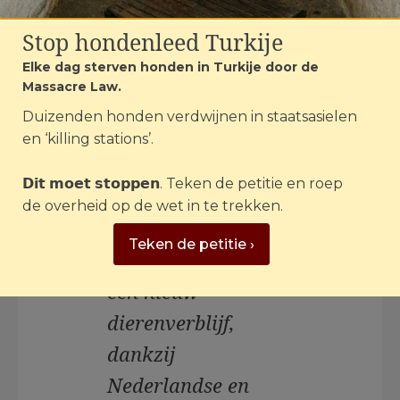
opvang is grotendeels verwoest. Een
Stop hondenleed Turkije
hond, drie varkens en een geit hebben de
ramp niet overleefd. De andere dieren zijn
Elke dag sterven honden in Turkije door de
tijdelijk ergens anders onder gebracht.
Massacre Law.
Karen Soeters:
Duizenden honden verdwijnen in staatsasielen
en ‘killing stations’.
𝗗𝗶𝘁 𝗺𝗼𝗲𝘁 𝘀𝘁𝗼𝗽𝗽𝗲𝗻. Teken de petitie en roep
"We kunnen daar
de overheid op de wet in te trekken.
direct aan de slag
Teken de petitie ›
met de opbouw van
een nieuw
dierenverblijf,
dankzij
Nederlandse en