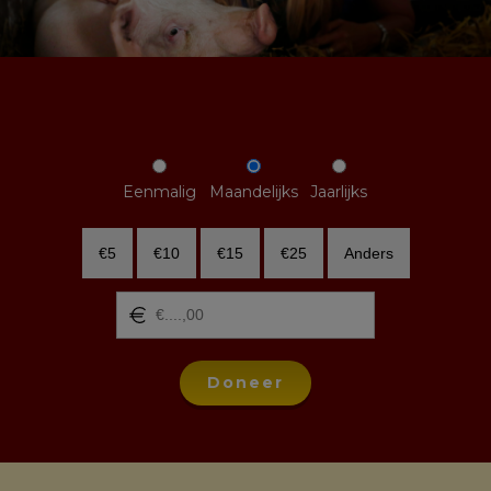
Eenmalig
Maandelijks
Jaarlijks
€5
€10
€15
€25
Anders
Doneer