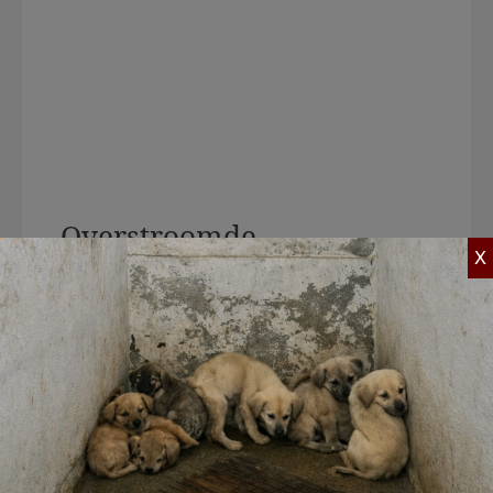
Overstroomde
X
dierenshelters in centrum
rampgebied
De dierenbeschermers arriveren op
donderdagochtend 6 februari in Valencia
waarna ze zullen doorreizen naar onder
meer dierenopvang '
La Granja de Izhan
', in
het centrum van het rampgebied. De