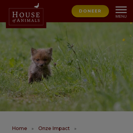
DONEER
Home
»
Onze Impact
»