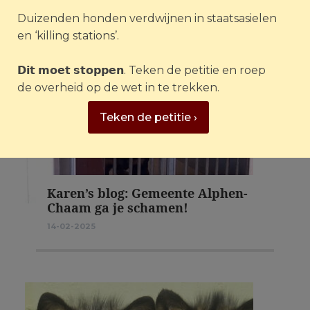
Duizenden honden verdwijnen in staatsasielen
en ‘killing stations’.
𝗗𝗶𝘁 𝗺𝗼𝗲𝘁 𝘀𝘁𝗼𝗽𝗽𝗲𝗻. Teken de petitie en roep
de overheid op de wet in te trekken.
Teken de petitie ›
Karen’s blog: Gemeente Alphen-
Chaam ga je schamen!
14-02-2025