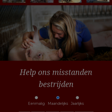
Help ons misstanden
bestrijden
Eenmalig
Maandelijks
Jaarlijks