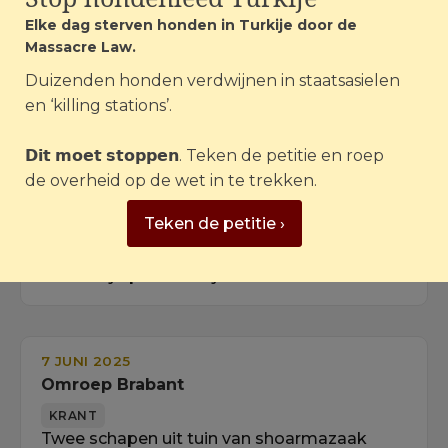
MAGAZINE
Elke dag sterven honden in Turkije door de
Karen is de eerste 'dierencrimefighter' van
Massacre Law.
Nederland: 'Bij de horrorfokker uit Eersel
Duizenden honden verdwijnen in staatsasielen
zagen we meteen dat het mis was'
en ‘killing stations’.
𝗗𝗶𝘁 𝗺𝗼𝗲𝘁 𝘀𝘁𝗼𝗽𝗽𝗲𝗻. Teken de petitie en roep
7 JUNI 2025
de overheid op de wet in te trekken.
Omroep Venray
Teken de petitie ›
KRANT
NVWA en politie grijpen in bij illegale
slachterij op boerderij
7 JUNI 2025
Omroep Brabant
KRANT
Twee schapen uit tuin van shoarmazaak