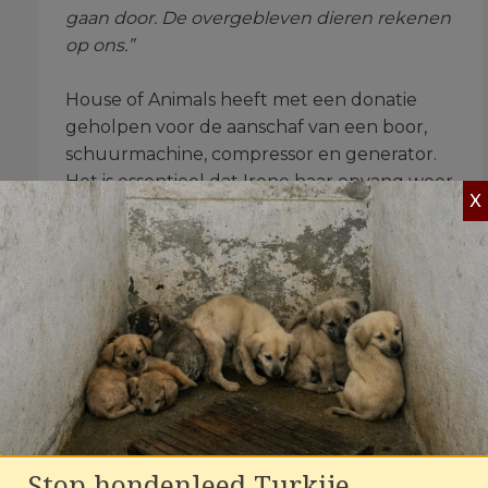
gaan door. De overgebleven dieren rekenen
op ons.”
House of Animals heeft met een donatie
geholpen voor de aanschaf van een boor,
schuurmachine, compressor en generator.
Het is essentieel dat Irene haar opvang weer
X
kan opbouwen en haar dieren een veilig
onderkomen hebben.
Lees meer ›
Jij kunt ook
helpen!
Stop hondenleed Turkije