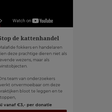
Stop de kattenhandel
Malafide fokkers en handelaren
zien deze prachtige dieren niet als
levende wezens, maar als
winstobjecten.
Ons team van onderzoekers
werkt onvermoeibaar om deze
praktijken bloot te leggen en te
stoppen,
Al vanaf €3,- per donatie