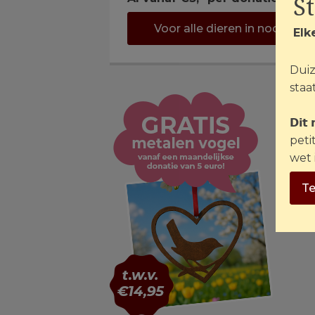
S
Voor alle dieren in nood ›
Elk
Duiz
staat
𝗗𝗶𝘁
peti
wet 
Te