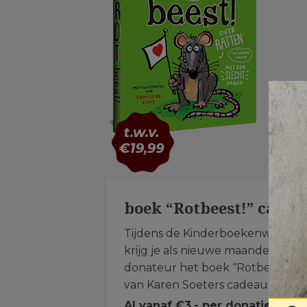
boek “Rotbeest!” cadea
Tijdens de Kinderboekenweek
krijg je als nieuwe maandelijkse
donateur het boek “Rotbeest!”
van Karen Soeters cadeau.
Al vanaf €3,- per donatie