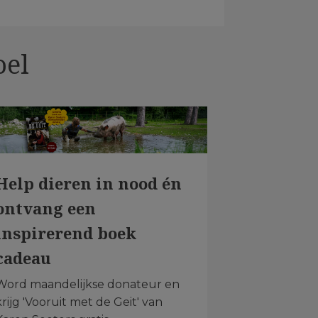
oel
Help dieren in nood én
ontvang een
inspirerend boek
cadeau
Word maandelijkse donateur en
krijg 'Vooruit met de Geit' van