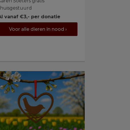
Karen Soeters gratis
thuisgestuurd
Al vanaf €3,- per donatie
Voor alle dieren in nood ›