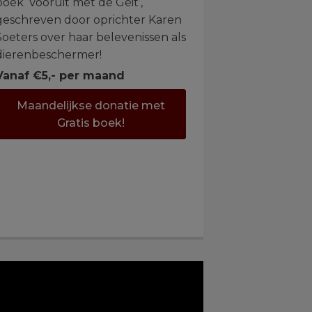
boek ‘Vooruit met de Geit’,
geschreven door oprichter Karen
Soeters over haar belevenissen als
dierenbeschermer!
Vanaf €5,- per maand
Maandelijkse donatie met
Gratis boek!