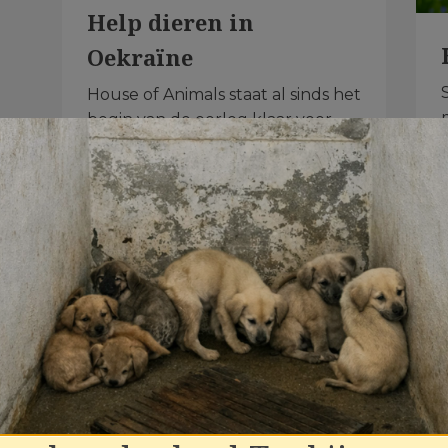
Help dieren in
Oekraïne
House of Animals staat al sinds het
begin van de oorlog klaar voor
deze dieren. We steunen lokale
asielen en vrijwilligers. Met jouw
hulp financieren we voer,
medicijnen en veterinaire zorg.
Al vanaf €3,- per donatie
Voor de dieren in Oekraïne ›
u