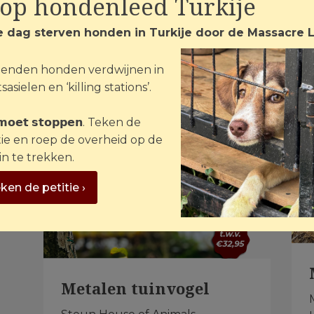
top hondenleed Turkije
e dag sterven honden in Turkije door de Massacre 
enden honden verdwijnen in
sasielen en ‘killing stations’.
 𝗺𝗼𝗲𝘁 𝘀𝘁𝗼𝗽𝗽𝗲𝗻. Teken de
tie en roep de overheid op de
in te trekken.
ken de petitie ›
Metalen tuinvogel