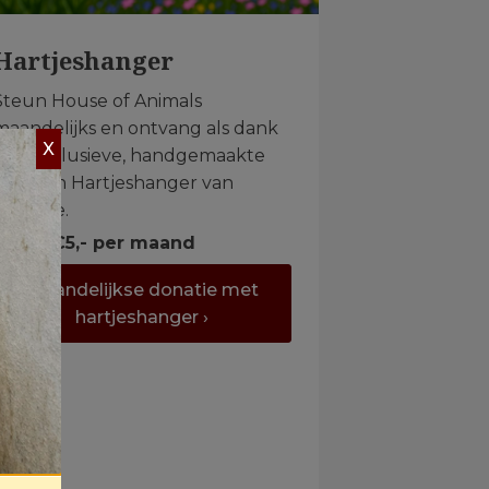
Hartjeshanger
Steun House of Animals
maandelijks en ontvang als dank
X
een exclusieve, handgemaakte
metalen Hartjeshanger van
Birdwise.
Vanaf €5,- per maand
Maandelijkse donatie met
hartjeshanger ›