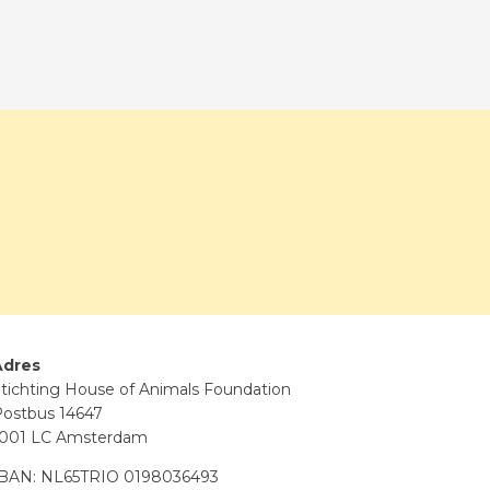
Adres
tichting House of Animals Foundation
ostbus 14647
1001 LC Amsterdam
IBAN: NL65TRIO 0198036493