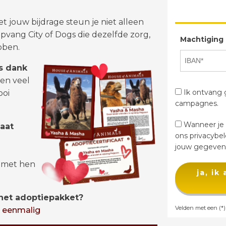
 jouw bijdrage steun je niet alleen
opvang City of Dogs die dezelfde zorg,
Machtiging
bben.
s dank
een veel
Ik ontvang g
ooi
campagnes.
Wanneer je d
caat
ons privacybe
jouw gegevens
 met hen
ja, ik
het adoptiepakket?
Velden met een (*) 
 eenmalig