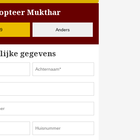
adopteer Mukthar
9
Anders
lijke gegevens