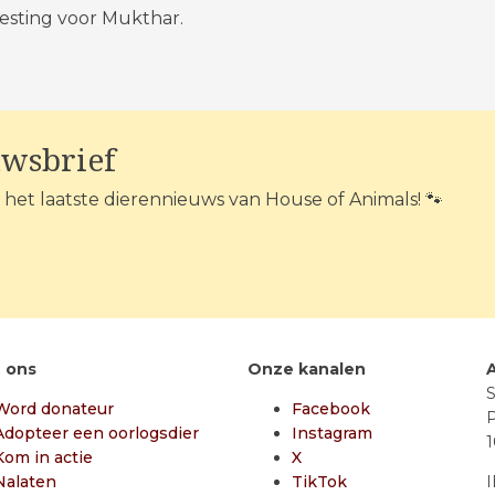
vesting voor Mukthar.
uwsbrief
n het laatste dierennieuws van House of Animals! 🐾
 ons
Onze kanalen
S
Word donateur
Facebook
P
Adopteer een oorlogsdier
Instagram
Kom in actie
X
Nalaten
TikTok