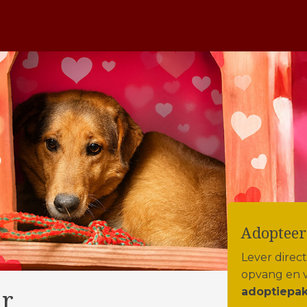
Adopteer
Lever direc
opvang en 
ar
adoptiepak