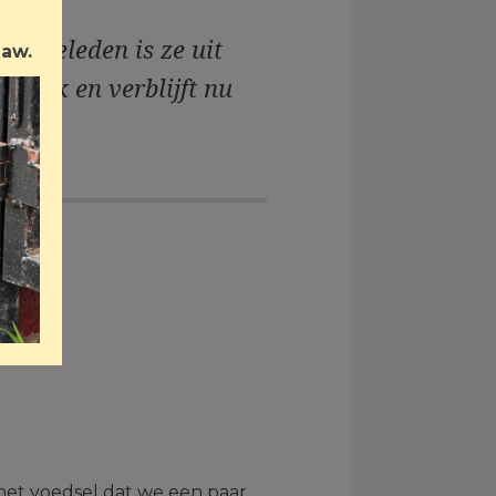
en geleden is ze uit
Law.
rolijk en verblijft nu
 het voedsel dat we een paar