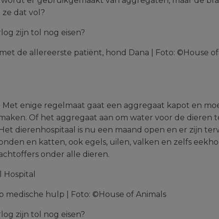
n wordt er gebruikgemaakt van aggregaten, maar de bran
 ze dat vol?
met de allereerste patiënt, hond Dana | Foto: ©House of
 Met enige regelmaat gaat een aggregaat kapot en moe
ken. Of het aggregaat aan om water voor de dieren te 
. Het dierenhospitaal is nu een maand open en er zijn terwi
onden en katten, ook egels, uilen, valken en zelfs eek
chtoffers onder alle dieren.
medische hulp | Foto: ©House of Animals