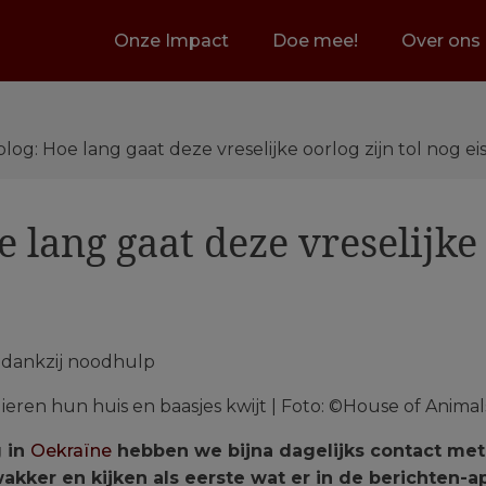
Onze Impact
Doe mee!
Over ons
blog: Hoe lang gaat deze vreselijke oorlog zijn tol nog ei
 lang gaat deze vreselijke 
ieren hun huis en baasjes kwijt | Foto: ©House of Animal
g in
Oekraïne
hebben we bijna dagelijks contact me
wakker en kijken als eerste wat er in de berichten-a