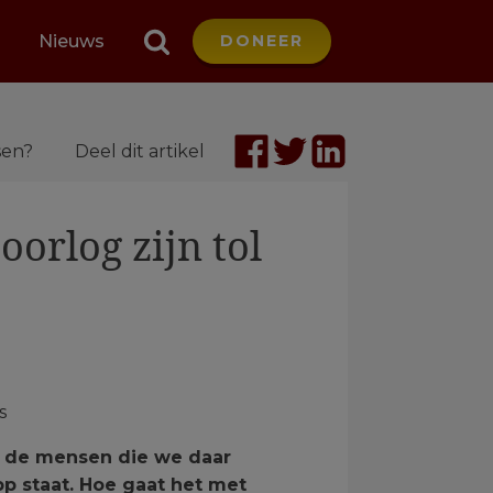
Nieuws
DONEER
sen?
Deel dit artikel
oorlog zijn tol
s
t de mensen die we daar
pp staat. Hoe gaat het met