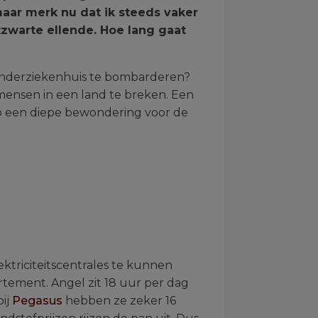
maar merk nu dat ik steeds vaker
tzwarte ellende. Hoe lang gaat
inderziekenhuis te bombarderen?
 mensen in een land te breken. Een
eb een diepe bewondering voor de
ektriciteitscentrales te kunnen
artement. Angel zit 18 uur per dag
bij
Pegasus
hebben ze zeker 16