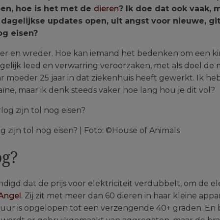
pen, hoe is het met de
dieren
? Ik doe dat ook vaak, 
agelijkse updates open, uit angst voor nieuwe, gi
nog eisen?
ser en wreder. Hoe kan iemand het bedenken om een k
gelijk leed en verwarring veroorzaken, met als doel de
ar moeder 25 jaar in dat ziekenhuis heeft gewerkt. Ik h
ne, maar ik denk steeds vaker hoe lang hou je dit vol?
g zijn tol nog eisen? | Foto: ©House of Animals
og?
igd dat de prijs voor elektriciteit verdubbelt, om de el
Angel
. Zij zit met meer dan 60 dieren in haar kleine app
tuur is opgelopen tot een verzengende 40+ graden. En 