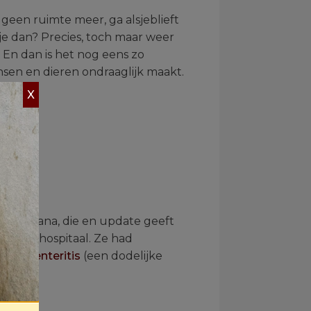
 geen ruimte meer, ga alsjeblieft
je dan? Precies, toch maar weer
 En dan is het nog eens zo
sen en dieren ondraaglijk maakt.
X
s van Yana, die en update geeft
et noodhospitaal. Ze had
n haar
enteritis
(een dodelijke