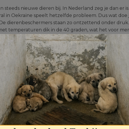
n steeds nieuwe dieren bij. In Nederland zeg je dan er is
al in Oekraïne speelt hetzelfde probleem. Dus wat doe 
. De dierenbeschermers staan zo ontzettend onder druk.
met temperaturen dik in de 40 graden, wat het voor men
ospital | Foto: ©House of Animals
slagen
over de oorlog toch ook hoopvol nieuws. Zoals het nieuw
r pup Dana. Ik ontmoette haar als eerste patiënt van h
en intense pijn. Haar baasje kon de dierenartskosten va
laten inslapen, maar schrijft Yana: