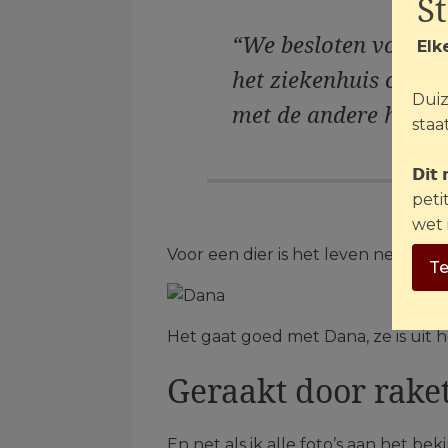
S
“We besloten voor ha
Elk
het ziekenhuis ontsla
Duiz
met de andere honden
staat
𝗗𝗶𝘁
peti
wet 
Voor een dier is het leven net zo bel
Te
Het gaat goed met Dana, ze is uit 
Geraakt door rake
En net als ik alle foto’s aan het b