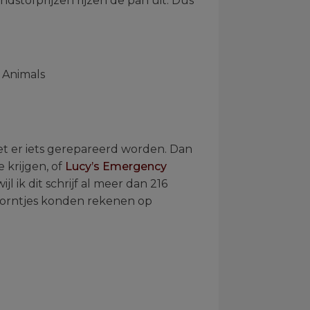
dstofprijzen rijzen de pan uit. Dus
 Animals
t er iets gerepareerd worden. Dan
krijgen, of
Lucy’s Emergency
jl ik dit schrijf al meer dan 216
hoorntjes konden rekenen op