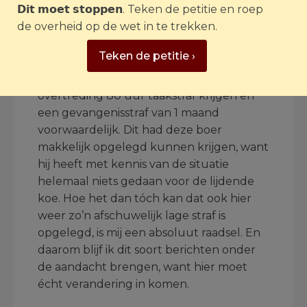
𝗗𝗶𝘁 𝗺𝗼𝗲𝘁 𝘀𝘁𝗼𝗽𝗽𝗲𝗻. Teken de petitie en roep
dat een taakstraf van 60 uur.
de overheid op de wet in te trekken.
Voor het onthouden van zorg, zoals de
Teken de petitie ›
boer ten laste is gelegd, waarbij het dier is
komen te overlijden, kun je bij de eerste
overtreding 80 uur taakstraf krijgen en
een gevangenisstraf van 1 maand
voorwaardelijk. Dit had deze boer
makkelijk opgelegd kunnen krijgen, want
hij heeft met kennis van de situatie
helemaal niets gedaan voor de lijdende
koe. Hoe het dan tóch kan dat ook hier
weer zo’n afschuwelijk lage straf is
opgelegd, is mij een absoluut raadsel. En
daarom blijf ik dit soort berichten onder
de aandacht brengen, want hier moet
écht verandering in komen.
.