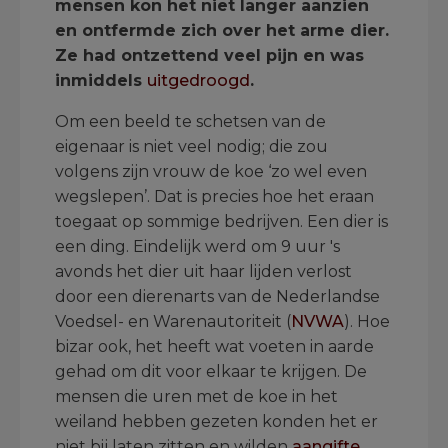
mensen kon het niet langer aanzien
en ontfermde zich over het arme dier.
Ze had ontzettend veel pijn en was
inmiddels
uitgedroogd
.
Om een beeld te schetsen van de
eigenaar is niet veel nodig; die zou
volgens zijn vrouw de koe ‘zo wel even
wegslepen’. Dat is precies hoe het eraan
toegaat op sommige bedrijven. Een dier is
een ding. Eindelijk werd om 9 uur 's
avonds het dier uit haar lijden verlost
door een dierenarts van de Nederlandse
Voedsel- en Warenautoriteit (
NVWA
). Hoe
bizar ook, het heeft wat voeten in aarde
gehad om dit voor elkaar te krijgen. De
mensen die uren met de koe in het
weiland hebben gezeten konden het er
niet bij laten zitten en wilden
aangifte