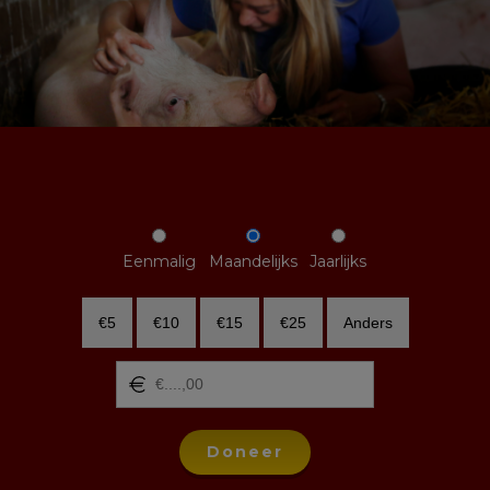
Eenmalig
Maandelijks
Jaarlijks
€5
€10
€15
€25
Anders
Doneer