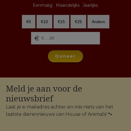
Eenmalig
Maandelijks
Jaarlijks
€5
€10
€15
€25
Anders
Doneer
Meld je aan voor de
nieuwsbrief
Laat je e-mailadres achter en mis niets van het
laatste dierennieuws van House of Animals! 🐾