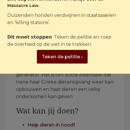
we gaan door. De
Massacre Law.
overgebleven dieren
Duizenden honden verdwijnen in staatsasielen
rekenen op ons.”
en ‘killing stations’.
𝗗𝗶𝘁 𝗺𝗼𝗲𝘁 𝘀𝘁𝗼𝗽𝗽𝗲𝗻. Teken de petitie en roep
de overheid op de wet in te trekken.
House of Animals heeft een donatie
Teken de petitie ›
gedaan voor de aanschaf van een boor,
schuurmachine, compressor en ook een
generator. Het is ten slotte essentieel dat
Irene haar Grieke dierenopvang weer kan
opbouwen en haar dieren een veilig
onderkomen kan geven.
Wat kan jij doen?
Help dieren in nood
!