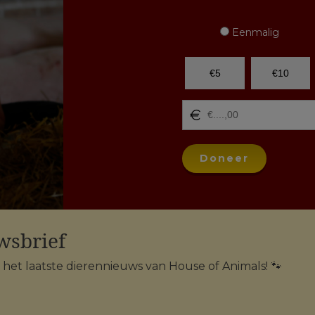
Eenmalig
€5
€10
Doneer
wsbrief
n het laatste dierennieuws van House of Animals! 🐾