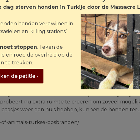
e dag sterven honden in Turkije door de Massacre 
 brandwonden op zijn kop. De dierenarts behandelt hem
enden honden verdwijnen in
s rustig, eet en drinkt zelfstandig en reageert goed op zi
sasielen en ‘killing stations’.
py’s zonder moeder binnengekregen, en een moederhon
 𝗺𝗼𝗲𝘁 𝘀𝘁𝗼𝗽𝗽𝗲𝗻. Teken de
schien bij elkaar horen.
tie en roep de overheid op de
in te trekken.
edig afgebrand door bosbran
ken de petitie ›
demiş, ten zuiden van Izmir. In deze regio zijn zes buite
rug naar hun huizen; er wordt hulp voor hen geregeld v
 probeert nu extra ruimte te creëren om zoveel mogelij
 baasjes weer een huis hebben, kunnen de honden ter
-of-animals-turkse-bosbranden/