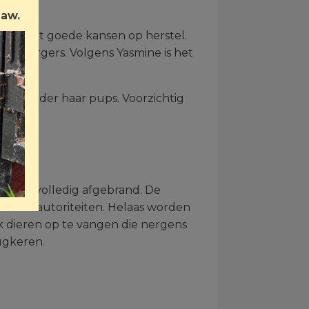
Law.
 en ziet goede kansen op herstel.
jn verzorgers. Volgens Yasmine is het
d zonder haar pups. Voorzichtig
den
nwijken volledig afgebrand. De
ia de autoriteiten. Helaas worden
k dieren op te vangen die nergens
ugkeren.