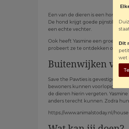
Elk
Een van de dieren is een hond met
Duiz
De hond krijgt goede pijnstilling, i
staat
een echte vechter.
Ook heeft Yasmine een groep pup
𝗗𝗶𝘁
probeert ze te ontdekken of zij mis
peti
wet 
Buitenwijken voll
Te
Save the Pawties is gevestigd bij Ö
bewoners kunnen voorlopig niet te
de dieren hierin vergeten. Yasmine
anders terecht kunnen. Zodra hun
https://www.animalstoday.nl/house
Wat kan jij doen?