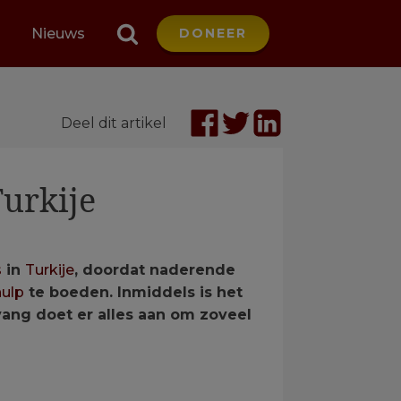
Nieuws
DONEER
Deel dit artikel
urkije
s
in
Turkije
, doordat naderende
ulp
te boeden. Inmiddels is het
ang doet er alles aan om zoveel