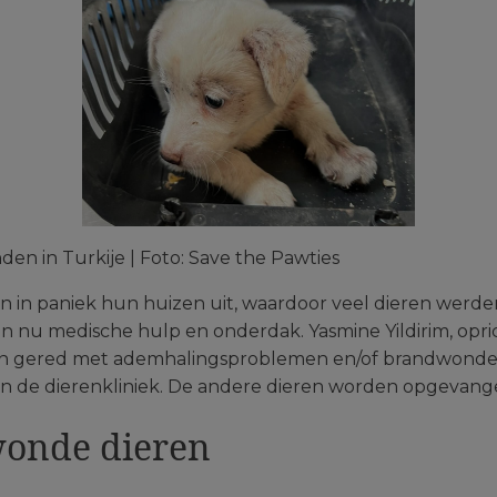
en in Turkije | Foto: Save the Pawties
 in paniek hun huizen uit, waardoor veel dieren werd
en nu medische hulp en onderdak. Yasmine Yildirim, opri
jn gered met ademhalingsproblemen en/of brandwonden. 
n de dierenkliniek. De andere dieren worden opgevange
wonde dieren