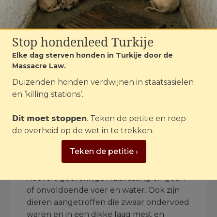
Dierenwelzijnsorganisatie House of
Stop hondenleed Turkije
Animals is al jaren luis in de pels van Bert
Elke dag sterven honden in Turkije door de
Roelofs, die bij de organisatie in het vizier
Massacre Law.
kwam na vele meldingen van misstanden
op het gebied van dierenwelzijn. De
Duizenden honden verdwijnen in staatsasielen
Nederlandse Voedsel- en Warenautoriteit
en ‘killing stations’.
(
NVWA
) constateerde sinds 2017 diverse
overtredingen bij het
𝗗𝗶𝘁 𝗺𝗼𝗲𝘁 𝘀𝘁𝗼𝗽𝗽𝗲𝗻. Teken de petitie en roep
dierenverhuurbedrijf. Zo werden er
de overheid op de wet in te trekken.
kadavers in een defecte koelcel
Teken de petitie ›
gevonden
en stelden zij ernstige
verwaarlozing vast, zoals doorgegroeide
hoeven, gebrekkige huisvesting en geen
of onvoldoende voer en water. Ook zijn
dieren aangetroffen die zwaar ondervoed
waren en in een dikke laag mest en