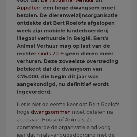
voor dat
Bert’s Animal Verhuur
uit
Appeltern
een hoge dwangsom moet
betalen. De dierenwelzijnsorganisatie
ontdekte dat Bert Roelofs afgelopen
week zijn mobiele kinderboerderij
illegaal verhuurde in België. Bert’s
Animal Verhuur mag op last van de
rechter
sinds 2019
geen dieren meer
verhuren. Deze zoveelste overtreding
betekent dat de dwangsom van
€75.000, die begin dit jaar was
aangekondigd, nu definitief wordt
ingevorderd.
Het is niet de eerste keer dat Bert Roelofs
hoge
dwangsommen
moet betalen na
acties van House of Animals. Zo
constateerde de organisatie eind vorig
jaar dat hij als vanouds doorging met de