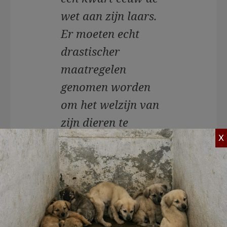
wet aan zijn laars.
Er moeten echt
drastischer
maatregelen
genomen worden
om het welzijn van
zijn dieren te
waarborgen. Deze
X
man moet ver
gehouden worden
van dieren. En
andersom.”