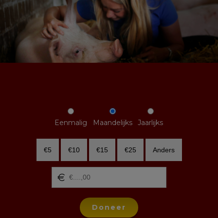
Eenmalig
Maandelijks
Jaarlijks
€5
€10
€15
€25
Anders
Doneer