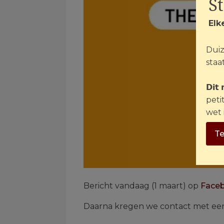
S
Elk
Duiz
staat
𝗗𝗶𝘁
peti
wet 
Te
Bericht vandaag (1 maart) op
Faceb
Daarna kregen we contact met ee