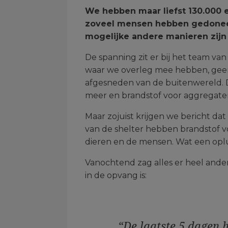
We hebben maar liefst 130.000 
zoveel mensen hebben gedoneerd
mogelijke andere manieren zijn
De spanning zit er bij het team va
waar we overleg mee hebben, geen 
afgesneden van de buitenwereld. Do
meer en brandstof voor aggregaten
Maar zojuist krijgen we bericht da
van de shelter hebben brandstof v
dieren en de mensen. Wat een oplu
Vanochtend zag alles er heel ander
in de opvang is:
“De laatste 5 dagen 