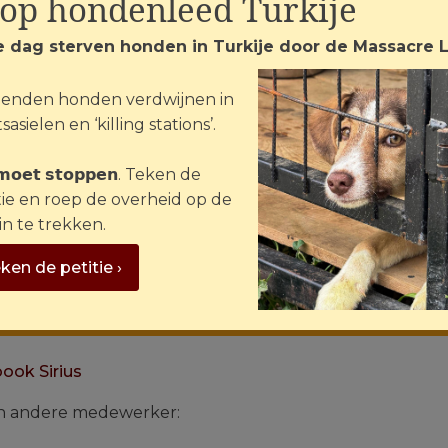
top hondenleed Turkije
e dag sterven honden in Turkije door de Massacre 
enden honden verdwijnen in
sasielen en ‘killing stations’.
 𝗺𝗼𝗲𝘁 𝘀𝘁𝗼𝗽𝗽𝗲𝗻. Teken de
tie en roep de overheid op de
in te trekken.
ken de petitie ›
ook Sirius
n andere medewerker: