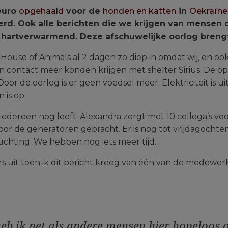
euro
opgehaald
voor de
honden en katten
in
Oekraïne
. Ook alle berichten die we krijgen van mensen di
 hartverwarmend. Deze afschuwelijke oorlog breng
n House of Animals al 2 dagen zo diep in omdat wij, en o
contact meer konden krijgen met shelter Sirius. De op
or de oorlog is er geen voedsel meer. Elektriciteit is u
 is op.
t iedereen nog leeft. Alexandra zorgt met 10 collega’s v
oor de generatoren gebracht. Er is nog tot vrijdagocht
chting. We hebben nog iets meer tijd.
s uit toen ik dit bericht kreeg van één van de medewerk
heb ik net als andere mensen hier hopeloos 