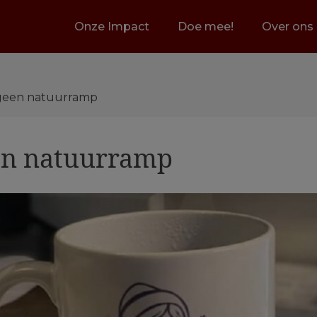
Onze Impact
Doe mee!
Over ons
, geen natuurramp
een natuurramp