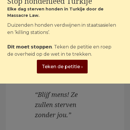
Stop hondenleed Turkije
"Als ik mijn dieren achterlaat zullen ze
Elke dag sterven honden in Turkije door de
sterven van honger"- dierenopvang Sirius
Massacre Law.
in Kiev, Oekraïne | Foto: House of Animals
Duizenden honden verdwijnen in staatsasielen
Op haar
Facebookpagina
roept ze
en ‘killing stations’.
mensen op hun huisdieren mee te
nemen als ze vluchten. Breng ze niet
𝗗𝗶𝘁 𝗺𝗼𝗲𝘁 𝘀𝘁𝗼𝗽𝗽𝗲𝗻. Teken de petitie en roep
naar een shelter. Alles zit vol. En laat ze
de overheid op de wet in te trekken.
niet achter als je naar het buitenland
gaat:
Teken de petitie ›
“Blijf mens! Ze
zullen sterven
zonder jou.”