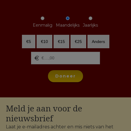
Eenmalig
Maandelijks
Jaarlijks
€5
€10
€15
€25
Anders
Doneer
Meld je aan voor de
nieuwsbrief
Laat je e-mailadres achter en mis niets van het