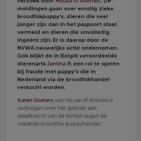
verzoek door
House of Animals
. De
meldingen gaan over ernstig zieke
broodfokpuppy’s, dieren die veel
jonger zijn dan in het paspoort staat
vermeld en dieren die onvolledig
ingeënt zijn. Er is daarop door de
NVWA nauwelijks actie ondernomen.
Ook blijkt de in België veroordeelde
dierenarts
Jantina B.
een rol te spelen
bij fraude met puppy's die in
Nederland via de broodfokhandel
verkocht worden.
Karen Soeters
van House of Animals is
verbolgen over het gebrek aan
daadkracht van de NVWA tegen de
malafide broodfok puppyhandel: