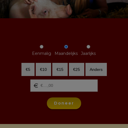
Eenmalig
Maandelijks
Jaarlijks
€5
€10
€15
€25
Anders
Doneer