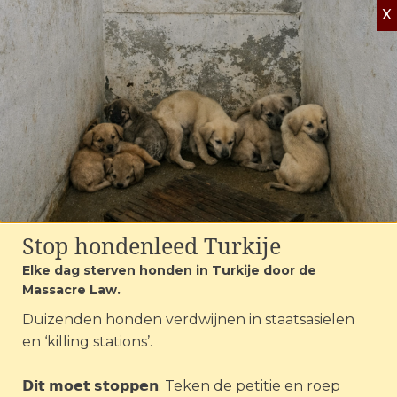
X
wederom niet
neemt dan moeten
we naar een andere
manier kijken om
deze dierenarts te
stoppen. House of
Animals heeft
daarom melding
Stop hondenleed Turkije
gemaakt bij het
Elke dag sterven honden in Turkije door de
Massacre Law.
Veterinair
Duizenden honden verdwijnen in staatsasielen
Tuchtcollege (VTC)
en ‘killing stations’.
en deze week ga ik
𝗗𝗶𝘁 𝗺𝗼𝗲𝘁 𝘀𝘁𝗼𝗽𝗽𝗲𝗻. Teken de petitie en roep
ook aangifte doen