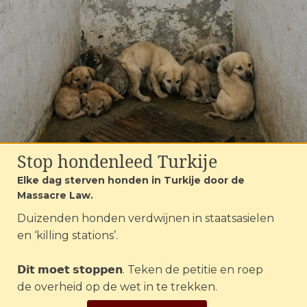
Animals heeft dieren die ernstig ziek zijn,
zoals Magda. Ze is al bijna een jaar bij de
opvang en kwam binnen met een
gebroken ruggengraat. Om te
voorkomen dat er problemen ontstaan
met haar blaas en nieren, en zodat de
spieren in haar poten niet stijf worden,
krijgt ze elke dag revalidatie: massages en
baden. Honden zoals Magda zouden het
in tijden van oorlog niet redden zonder
Stop hondenleed Turkije
de inzet van dierenbeschermers en
Elke dag sterven honden in Turkije door de
noodhulp.
Massacre Law.
Duizenden honden verdwijnen in staatsasielen
en ‘killing stations’.
𝗗𝗶𝘁 𝗺𝗼𝗲𝘁 𝘀𝘁𝗼𝗽𝗽𝗲𝗻. Teken de petitie en roep
de overheid op de wet in te trekken.