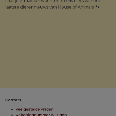
Laat je e-mailadres achter en mis niets van het
laatste dierennieuws van House of Animals! 🐾
Contact
Veelgestelde vragen
Rekeningnummer wijzigen