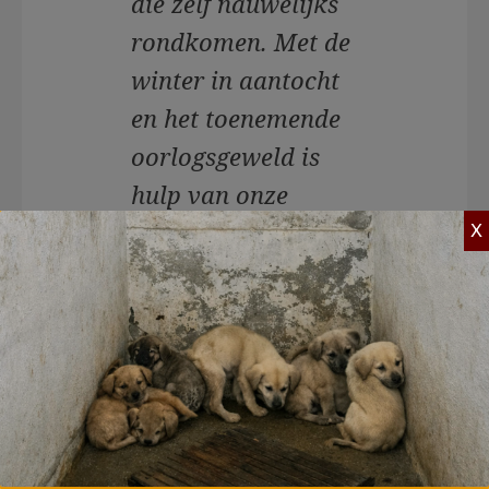
die zelf nauwelijks
rondkomen. Met de
winter in aantocht
en het toenemende
oorlogsgeweld is
hulp van onze
Nederlandse en
X
Vlaamse donateurs
harder nodig dan
ooit."