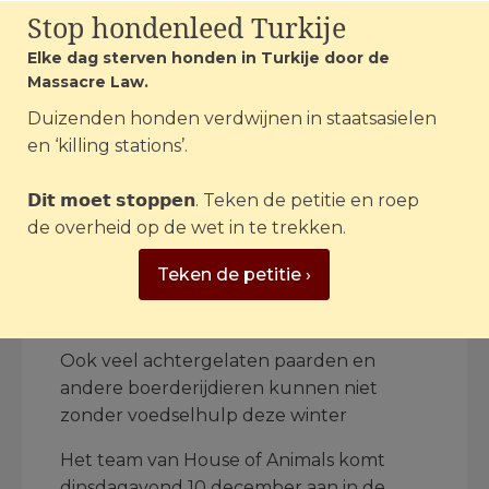
Stop hondenleed Turkije
Elke dag sterven honden in Turkije door de
Massacre Law.
Duizenden honden verdwijnen in staatsasielen
en ‘killing stations’.
𝗗𝗶𝘁 𝗺𝗼𝗲𝘁 𝘀𝘁𝗼𝗽𝗽𝗲𝗻. Teken de petitie en roep
de overheid op de wet in te trekken.
Teken de petitie ›
Ook veel achtergelaten paarden en
andere boerderijdieren kunnen niet
zonder voedselhulp deze winter
Het team van House of Animals komt
dinsdagavond 10 december aan in de