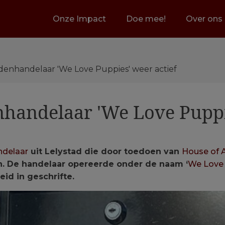
Onze Impact
Doe mee!
Over ons
denhandelaar 'We Love Puppies' weer actief
handelaar 'We Love Puppie
delaar
uit Lelystad die door toedoen van
House of 
. De handelaar opereerde onder de naam ‘
We Love
id in geschrifte.