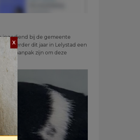
 ingediend bij de gemeente
X
ek eerder dit jaar in Lelystad een
ectieve aanpak zijn om deze