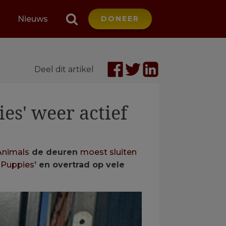
Nieuws
DONEER
Deel dit artikel
s' weer actief
Animals
de deuren
moest sluiten
 Puppies
’ en overtrad op vele