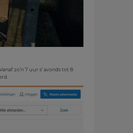
 Vanaf zo’n 7 uur s’ avonds tot 8
erd.