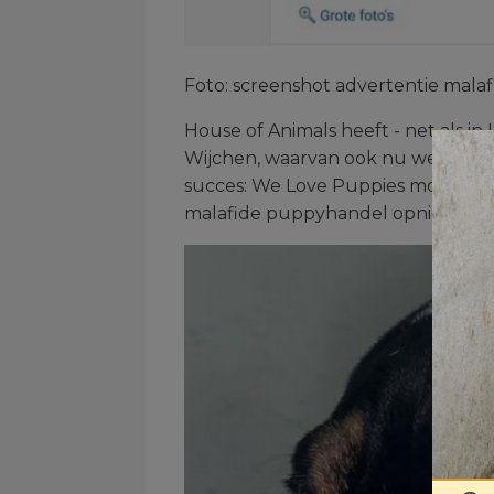
Foto: screenshot advertentie mal
House of Animals heeft - net als in
Wijchen, waarvan ook nu weer alle 
succes: We Love Puppies moest stop
malafide puppyhandel opnieuw de 