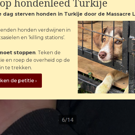
top hondenleed Turkije
e dag sterven honden in Turkije door de Massacre 
enden honden verdwijnen in
sasielen en ‘killing stations’.
 𝗺𝗼𝗲𝘁 𝘀𝘁𝗼𝗽𝗽𝗲𝗻. Teken de
tie en roep de overheid op de
in te trekken.
ken de petitie ›