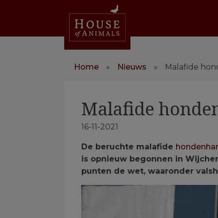
Home
»
Nieuws
»
Malafide hon
Malafide honden
16-11-2021
De beruchte malafide
hondenhan
is opnieuw begonnen in Wijchen
punten de wet, waaronder valshe