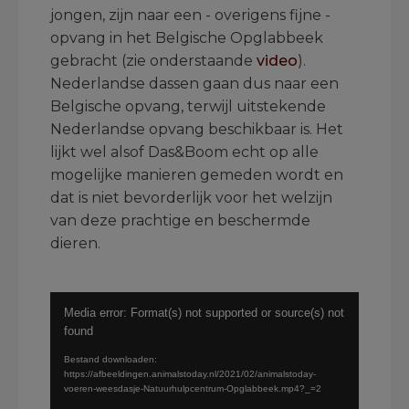
jongen, zijn naar een - overigens fijne -
opvang in het Belgische Opglabbeek
gebracht (zie onderstaande
video
).
Nederlandse dassen gaan dus naar een
Belgische opvang, terwijl uitstekende
Nederlandse opvang beschikbaar is. Het
lijkt wel alsof Das&Boom echt op alle
mogelijke manieren gemeden wordt en
dat is niet bevorderlijk voor het welzijn
van deze prachtige en beschermde
dieren.
.
Videospeler
Media error: Format(s) not supported or source(s) not
found
Bestand downloaden:
https://afbeeldingen.animalstoday.nl/2021/02/animalstoday-
voeren-weesdasje-Natuurhulpcentrum-Opglabbeek.mp4?_=2