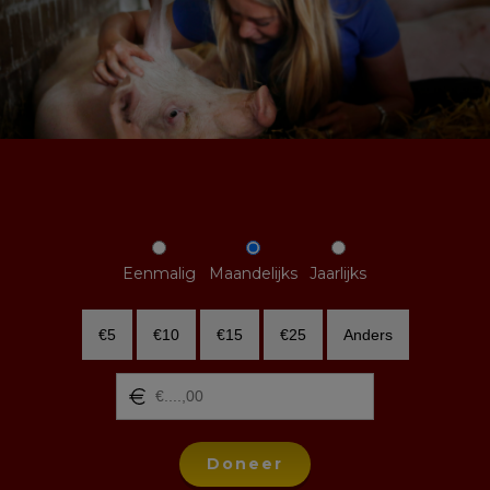
Eenmalig
Maandelijks
Jaarlijks
€5
€10
€15
€25
Anders
Doneer