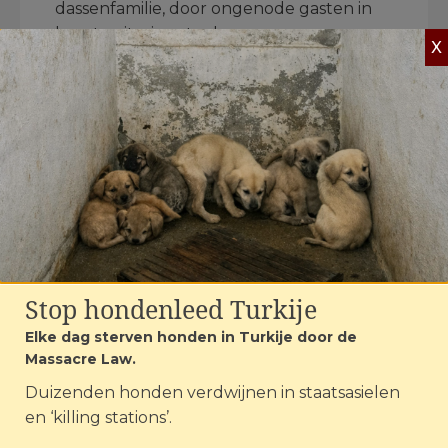
dassenfamilie, door ongenode gasten in
hun territorium te dumpen.
X
.
Videospeler
Media error: Format(s) not supported or source(s) not
found
Bestand downloaden:
https://afbeeldingen.animalstoday.nl/2021/02/animalstoday-das-
Roermond-onder-TV-toren.mp4?_=1
Stop hondenleed Turkije
.
Ik vroeg het mij al eerder af, maar wat
Elke dag sterven honden in Turkije door de
voor een zelfbenoemde dassenexperts
Massacre Law.
heeft de provincie eigenlijk
Duizenden honden verdwijnen in staatsasielen
geraadpleegd?? Dat blijk 'bureau'
Bionet
en ‘killing stations’.
Natuuronderzoek
, een ‘ecologisch