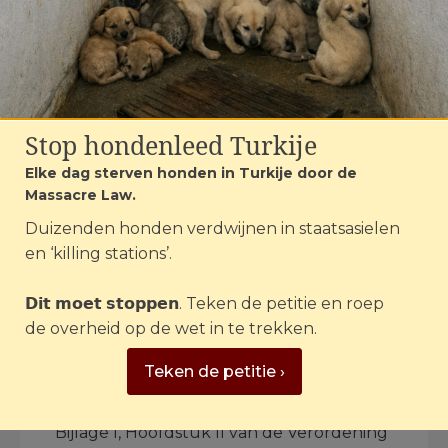
vermijdbaar lijden
berokkent; […] de
staarten van dieren
om te draaien, te
Stop hondenleed Turkije
verbrijzelen of te
Elke dag sterven honden in Turkije door de
breken.”
Massacre Law.
Duizenden honden verdwijnen in staatsasielen
en ‘killing stations’.
De behandeling van de dieren in
𝗗𝗶𝘁 𝗺𝗼𝗲𝘁 𝘀𝘁𝗼𝗽𝗽𝗲𝗻. Teken de petitie en roep
Valkenswaard en Rosmalen is dus niet
de overheid op de wet in te trekken.
alleen wreed, maar ook illegaal.
Teken de petitie ›
Illegale dodingsmethode
Bijlage I, Hoofdstuk II van de Verordening