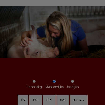
Eenmalig
Maandelijks
Jaarlijks
€5
€10
€15
€25
Anders