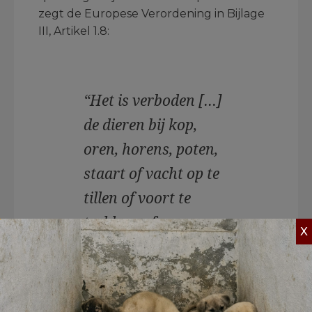
zegt de Europese Verordening in Bijlage
III, Artikel 1.8:
“Het is verboden […]
de dieren bij kop,
oren, horens, poten,
staart of vacht op te
tillen of voort te
trekken, of ze
X
zodanig te
behandelen dat het
hun pijn of