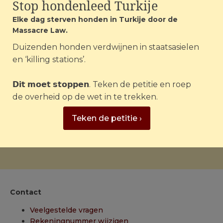
Laat je e-mailadres achter en mis niets van het
Stop hondenleed Turkije
laatste dierennieuws van House of Animals! 🐾
Elke dag sterven honden in Turkije door de
Massacre Law.
Duizenden honden verdwijnen in staatsasielen
en ‘killing stations’.
𝗗𝗶𝘁 𝗺𝗼𝗲𝘁 𝘀𝘁𝗼𝗽𝗽𝗲𝗻. Teken de petitie en roep
de overheid op de wet in te trekken.
Teken de petitie ›
Contact
Veelgestelde vragen
Rekeningnummer wijzigen