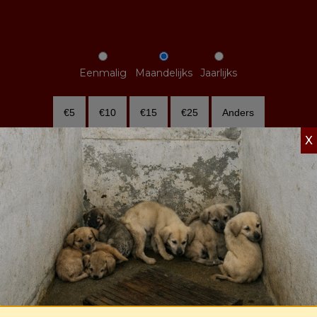
Eenmalig
Maandelijks
Jaarlijks
€5
€10
€15
€25
Anders
X
Doneer
Meld je aan voor de
nieuwsbrief