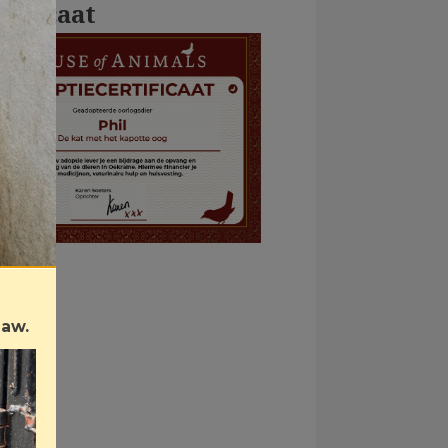
rtificaat
Law.