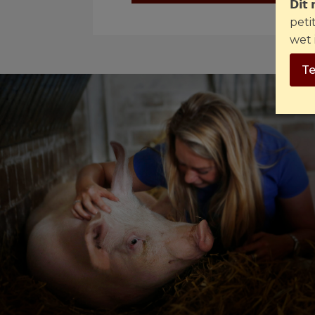
𝗗𝗶𝘁
peti
wet 
Te