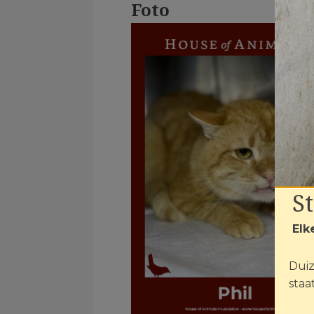
Foto
S
Elk
Duiz
staat