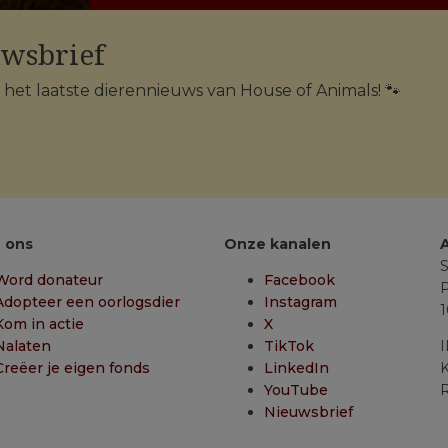
uwsbrief
n het laatste dierennieuws van House of Animals! 🐾
 ons
Onze kanalen
S
Word donateur
Facebook
P
Adopteer een oorlogsdier
Instagram
Kom in actie
X
Nalaten
TikTok
Creëer je eigen fonds
LinkedIn
K
YouTube
R
Nieuwsbrief