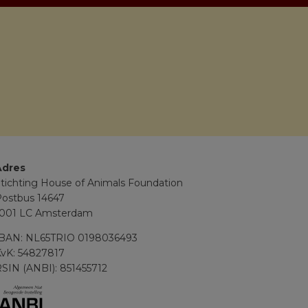
Adres
tichting House of Animals Foundation
ostbus 14647
1001 LC Amsterdam
IBAN: NL65TRIO 0198036493
vK: 54827817
SIN (ANBI): 851455712