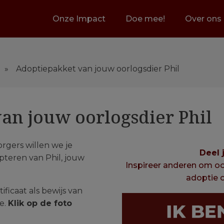
Onze Impact
Doe mee!
Over ons
»
Adoptiepakket van jouw oorlogsdier Phil
an jouw oorlogsdier Phil
rgers willen we je
Deel 
pteren van Phil, jouw
Inspireer anderen om ook
adoptie o
ificaat als bewijs van
ie.
Klik op de foto