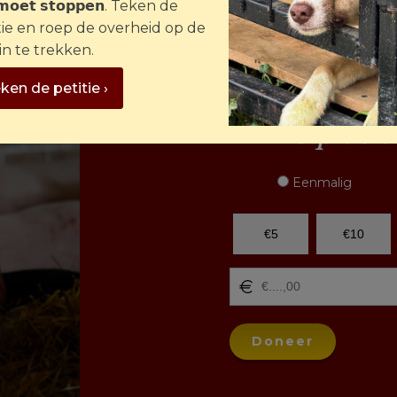
 𝗺𝗼𝗲𝘁 𝘀𝘁𝗼𝗽𝗽𝗲𝗻. Teken de
tie en roep de overheid op de
in te trekken.
ken de petitie ›
Help de d
Eenmalig
€5
€10
Doneer