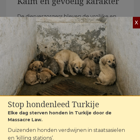
Kalm en gevoelig karakter
De dierverzorgers bleven de vrolijke en
X
slimme Kamila speciaal vinden. ‘Ze is erg
gevoelig en voelt aan wie een goed of
slecht mens is’, zei verzorger Olga. Als
Kamila iemand niet vertrouwde, liet ze
dat weten door te bijten. Maar van lieve
mensen kreeg ze nooit genoeg. Zeker de
stalmeester, die haar veel aaide, krabde
en stiekem extra lekkers toestopte, was
haar grote vriend!
Onrust in Dnjepr
Stop hondenleed Turkije
Elke dag sterven honden in Turkije door de
In het gebied rondom opvangcentrum
Massacre Law.
Pegasus, in Dnjepr, was het nu erg
Duizenden honden verdwijnen in staatsasielen
onrustig. Dagelijks vonden er dichtbij
en ‘killing stations’.