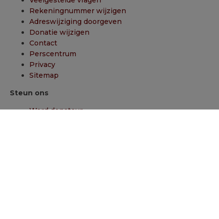
Veelgestelde vragen
Rekeningnummer wijzigen
Adreswijziging doorgeven
Donatie wijzigen
Contact
Perscentrum
Privacy
Sitemap
Steun ons
Word donateur
Adopteer een oorlogsdier
Kom in actie
Nalaten
Creëer je eigen fonds
Onze kanalen
Facebook
Instagram
X