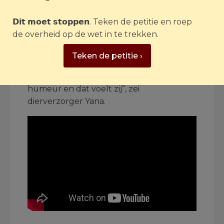
explosies plaats en het luchtalarm klonk
continu. Alle dierverzorgers hadden het
𝗗𝗶𝘁 𝗺𝗼𝗲𝘁 𝘀𝘁𝗼𝗽𝗽𝗲𝗻. Teken de petitie en roep
zwaar. Er heerste veel angst en er hing
de overheid op de wet in te trekken.
spanning in de lucht. Dat merkte ook de
empathische Kamila. “Ze voelt de
Teken de petitie ›
stemming van mensen aan en wat er
gebeurt. Helaas is iedereen in een slecht
humeur en dat voelt zij”, zei
dierverzorger Yana.