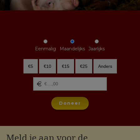
Eenmalig
Maandelijks
Jaarlijks
€5
€10
€15
€25
Anders
Doneer
Meld je aan voor de