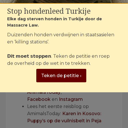
op diervriendelijke wijze terug te dringen.
Stop hondenleed Turkije
Dit gebeurt samen met Sadri Sopi van
Elke dag sterven honden in Turkije door de
Stichting Animals Kosovo,
dierenarts
Piet
Massacre Law.
Hellemans
en lokale dierenartsen.
Duizenden honden verdwijnen in staatsasielen
Wat kan jij doen?
en ‘killing stations’.
𝗗𝗶𝘁 𝗺𝗼𝗲𝘁 𝘀𝘁𝗼𝗽𝗽𝗲𝗻. Teken de petitie en roep
Doneer voor het castreren en
de overheid op de wet in te trekken.
steriliseren van 1000 zwerfdieren in
Kosovo!
Teken de petitie ›
Volg updates van de
sterilisatiecampagne in Kosovo via
AnimalsToday
,
Facebook
en
Instagram
Lees het eerste reisblog op
AmimalsToday:
Karen in Kosovo:
Puppy’s op de vuilnisbelt in Peja
.