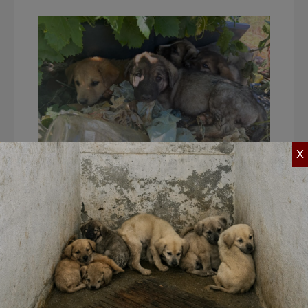
X
Puppy’s op de vuilnisbelt in Peja | Foto:
©House of Animals
In mijn volgende verslag vertel ik meer
over de eerste van
1000 operaties
, waarbij
we aanwezig waren. Het streven is om in
Kosovo zo veel mogelijk zwerfdieren te
castreren en steriliseren, om hun aantal