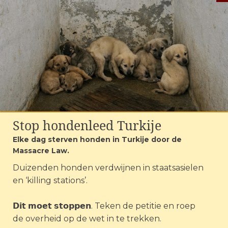
"Zelf zijn we iedere
dag bezig met onze
dieren en dan zie je
veranderingen
minder goed.
Iemand die wat
verder weg staat
Stop hondenleed Turkije
van de situatie kan
Elke dag sterven honden in Turkije door de
die verschillen vaak
Massacre Law.
beter zien en
Duizenden honden verdwijnen in staatsasielen
en ‘killing stations’.
benoemen."
𝗗𝗶𝘁 𝗺𝗼𝗲𝘁 𝘀𝘁𝗼𝗽𝗽𝗲𝗻. Teken de petitie en roep
de overheid op de wet in te trekken.