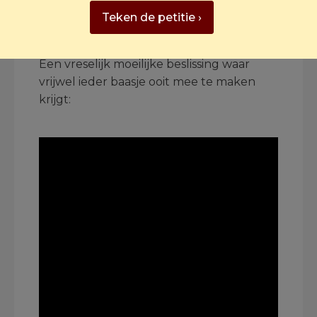
Bekijk hieronder het volledige gesprek
Teken de petitie ›
dat Karen Soeters had met dierenarts Piet
Hellemans over euthanasie bij huisdieren.
Een vreselijk moeilijke beslissing waar
vrijwel ieder baasje ooit mee te maken
krijgt:
.