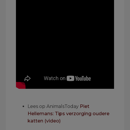
.
Lees op AnimalsToday
Piet
Hellemans: Tips verzorging oudere
katten (video)
.