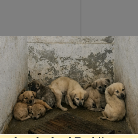
Animals.nl (@houseofanimals.nl)
ijven gaat onvermoeibaar door: Pegasus zal de komen
ze eerste fase komen we uit op 30 verblijven, goed voor