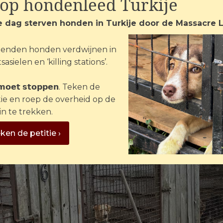
top hondenleed Turkije
zien hoe groot deze verbetering is.
e dag sterven honden in Turkije door de Massacre 
enden honden verdwijnen in
sasielen en ‘killing stations’.
 𝗺𝗼𝗲𝘁 𝘀𝘁𝗼𝗽𝗽𝗲𝗻. Teken de
tie en roep de overheid op de
in te trekken.
ken de petitie ›