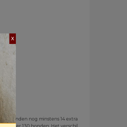
X
de maanden nog minstens 14 extra
 ongeveer 130 honden. Het verschil