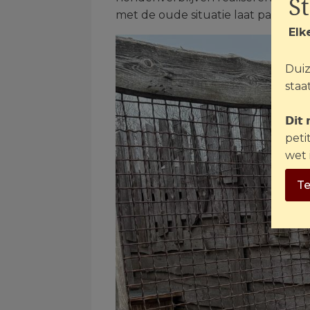
S
met de oude situatie laat pas écht 
Elk
Duiz
staat
𝗗𝗶𝘁
peti
wet 
Te