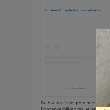
Dit bericht op Instagram bekijken
Een bericht gedeeld door Houseof
De bouw van de grote hondenverbl
hondenverblijven realiseren. In de