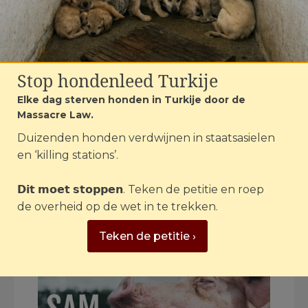
Loretta Schrijver op de première van SAM
| Foto: ©House of Animals
Een paar dagen na haar overlijden belde
Stop hondenleed Turkije
Peter van der Vorst om te vragen of RTL
de film mocht
uitzenden
als eerbetoon
Elke dag sterven honden in Turkije door de
Massacre Law.
aan Loretta. Ik kon het bijna niet geloven.
Wat zou ze ongelofelijk trots en blij zijn
Duizenden honden verdwijnen in staatsasielen
geweest. Daarna zou de film nog een jaar
en ‘killing stations’.
on demand op Videoland te zien zijn. Er
werden ook overal in Nederland
𝗗𝗶𝘁 𝗺𝗼𝗲𝘁 𝘀𝘁𝗼𝗽𝗽𝗲𝗻. Teken de petitie en roep
voorstellingen in bioscopen en filmhuizen
de overheid op de wet in te trekken.
georganiseerd. Iedereen die daaraan
heeft bijgedragen ook heel veel dank!!!!
Teken de petitie ›