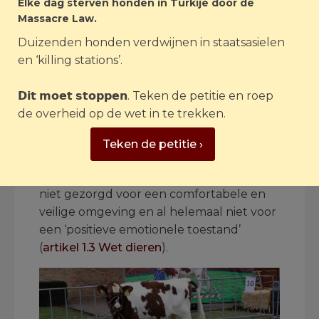
Elke dag sterven honden in Turkije door de
niet geschikt
is (
artikel 1.3f Besluit
Massacre Law.
houders van dieren
). Doordat het kalf op
Duizenden honden verdwijnen in staatsasielen
deze wijze wordt gebruikt voor een
en ‘killing stations’.
‘ludieke’ carnavalshappening, is er op
geen enkele wijze rekening gehouden
𝗗𝗶𝘁 𝗺𝗼𝗲𝘁 𝘀𝘁𝗼𝗽𝗽𝗲𝗻. Teken de petitie en roep
met het belang van het dier en de
de overheid op de wet in te trekken.
geschiktheid van het dier voor het
gestelde doel. Het belang van het kalf is
Teken de petitie ›
niet meegewogen, waardoor de
integriteit ernstig is geschaad. Er wordt
niet gezorgd voor een comfortabele en
veilige omgeving en al helemaal niet voor
een ‘positieve emotionele toestand’
(
artikel 1.3 Wet dieren
).