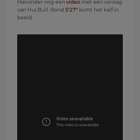
Hieronder nog een
video
met een verslag
van Hui Bull. Rond
5'27"
komt het kalf in
beeld:
.