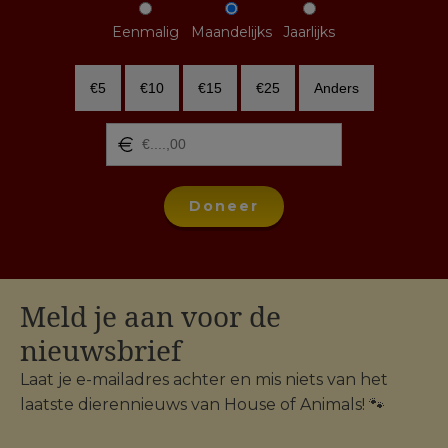
Eenmalig
Maandelijks
Jaarlijks
€5
€10
€15
€25
Anders
Doneer
Meld je aan voor de
nieuwsbrief
Laat je e-mailadres achter en mis niets van het
laatste dierennieuws van House of Animals! 🐾