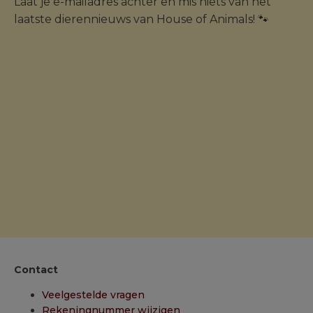
Laat je e-mailadres achter en mis niets van het
laatste dierennieuws van House of Animals! 🐾
Contact
Veelgestelde vragen
Rekeningnummer wijzigen