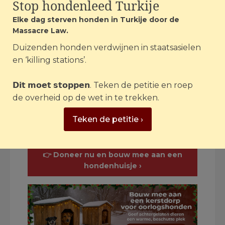
Stop hondenleed Turkije
euro aan noodhulp schenken aan de
Elke dag sterven honden in Turkije door de
ontheemde en gewonde dieren in de
Massacre Law.
vorm van voedsel, medische zorg, een
noodhospitaal, een crisiskeuken en
Duizenden honden verdwijnen in staatsasielen
nieuwe verblijven. Mensen die willen
en ‘killing stations’.
helpen om het kerstdorp verder uit te
breiden kunnen mede-eigenaar worden
𝗗𝗶𝘁 𝗺𝗼𝗲𝘁 𝘀𝘁𝗼𝗽𝗽𝗲𝗻. Teken de petitie en roep
van een hondenhuisje.
de overheid op de wet in te trekken.
Kijk voor meer informatie op:
Teken de petitie ›
houseofanimals.nl/doneer/kerstdorp
.
👉 Doneer nu en bouw mee aan een
hondenhuisje ›