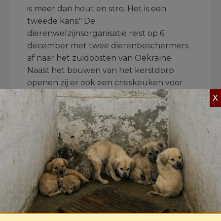
is meer dan hout en stro. Het is een
tweede kans." De
dierenwelzijnsorganisatie reist op 6
december met twee dierenbeschermers
af naar het zuidoosten van Oekraïne.
Naast het bouwen van het kerstdorp
openen zij er ook een crisiskeuken voor
meer dan 2000 (huis)dieren. Hiermee
X
kunnen de lokale verzorgers zelf pap
maken en brokken aanlengen met water,
meel en havermout zodat ze de maagjes
van de dieren langer kunnen vullen.
Huisjeseigenaar
Sinds het begin van de invasie kon House
of Animals dankzij Nederlandse en
Vlaamse donateurs meer dan 2 miljoen