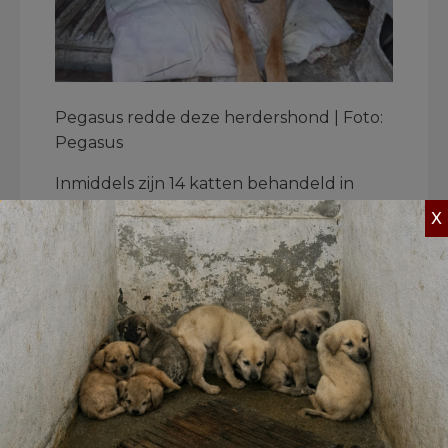
Pegasus redde deze herdershond | Foto:
Pegasus
Inmiddels zijn 14 katten behandeld in
Lucy’s Animal Emergency Hospital
–
X
gefinancierd met steun van House of
Animals. Ook zijn alle dieren gevaccineerd
en verzorgd. Pegasus zoekt nu
adoptiegezinnen voor de geredde dieren.
Voor 8 katten is al een thuis gevonden!
Olga benadrukt: