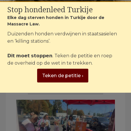
“We doen dit niet
Stop hondenleed Turkije
voor niets! We
Elke dag sterven honden in Turkije door de
redden, behandelen
Massacre Law.
en geven dieren een
Duizenden honden verdwijnen in staatsasielen
en ‘killing stations’.
nieuw leven 🙂. Na
de oorlog, als we
𝗗𝗶𝘁 𝗺𝗼𝗲𝘁 𝘀𝘁𝗼𝗽𝗽𝗲𝗻. Teken de petitie en roep
overleven, zullen
de overheid op de wet in te trekken.
we rusten.”
Teken de petitie ›