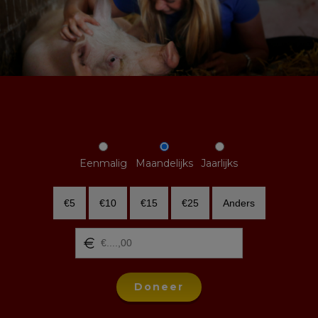
Eenmalig
Maandelijks
Jaarlijks
€5
€10
€15
€25
Anders
Doneer