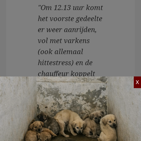
"Om 12.13 uur komt
het voorste gedeelte
er weer aanrijden,
vol met varkens
(ook allemaal
hittestress) en de
chauffeur koppelt
X
het achterste
gedeelte weer aan
en rijdt richting
slachthuis. Op dat
moment kwam er
nog een truck aan