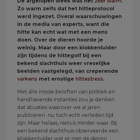
De afgelopen week was het
zeer warm
.
Zo warm zelfs dat het hitteprotocol
werd ingezet. Overal waarschuwingen
in de media van experts, want die
hitte kan echt wat met een mens
doen. Over de dieren hoorde je
weinig. Maar door een klokkenluider
zijn tijdens de hittegolf bij een
bekend slachthuis weer vreselijke
beelden vastgelegd, van creperende
varkens
met ernstige
hittestress
.
Met alle mooie beloften van politiek en
handhavende instanties zou je denken
dat situaties waarover we al jaren
publiceren nu toch echt verleden tijd
zijn. Maar helaas, niets is minder waar. Bij
een bekend slachthuis observeerde een
klokkenluider wat er met de dieren