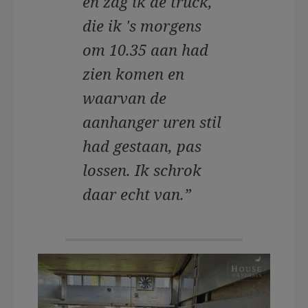
en zag ik de truck,
die ik 's morgens
om 10.35 aan had
zien komen en
waarvan de
aanhanger uren stil
had gestaan, pas
lossen. Ik schrok
daar echt van.”