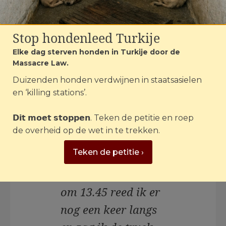
en die ging ook
stilstaan. Ook hier
Stop hondenleed Turkije
hadden de dieren
Elke dag sterven honden in Turkije door de
Massacre Law.
afschuwelijke
Duizenden honden verdwijnen in staatsasielen
hittestress
en ‘killing stations’.
(zichtbaar op de
𝗗𝗶𝘁 𝗺𝗼𝗲𝘁 𝘀𝘁𝗼𝗽𝗽𝗲𝗻. Teken de petitie en roep
beelden). Die heeft
de overheid op de wet in te trekken.
ook lang gewacht.
Teken de petitie ›
Ik ben daarna
weggegaan maar
om 13.45 reed ik er
nog een keer langs