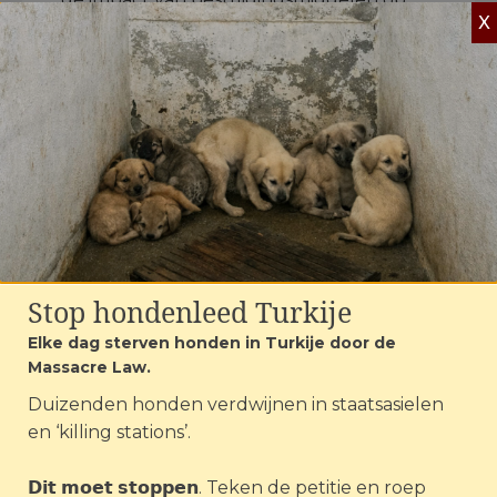
X
insecten is en hoe lang dit doorwerkt. De
Vlinderstichting heeft gelukkig laten
weten door te gaan met dit ontzettend
belangrijke onderzoek.
"Wetenschappelijke
feiten moeten
gepubliceerd
Stop hondenleed Turkije
kunnen worden.”
Elke dag sterven honden in Turkije door de
Massacre Law.
Duizenden honden verdwijnen in staatsasielen
en ‘killing stations’.
Maar heel eerlijk: dit zal vooral een
bevestiging worden van feiten die we
𝗗𝗶𝘁 𝗺𝗼𝗲𝘁 𝘀𝘁𝗼𝗽𝗽𝗲𝗻. Teken de petitie en roep