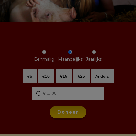
Eenmalig
Maandelijks
Jaarlijks
€5
€10
€15
€25
Anders
Doneer