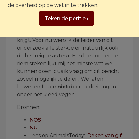
allang weten. Terug daarom naar de
de overheid op de wet in te trekken.
bedreiging. Er is aangifte gedaan bij de
politie. Ik hoop dat de dader zo spoedig
Teken de petitie ›
mogelijk ter verantwoording wordt
geroepen en een flinke passende straf
krijgt. Voor nu wens ik de leider van dit
onderzoek alle sterkte en natuurlijk ook
de bedreigde auteur. Een hart onder de
riem steken lijkt mij het minste wat we
kunnen doen, dus ik vraag om dit bericht
zoveel mogelijk te delen. We laten
bewezen feiten
niet
door bedreigingen
onder het kleed vegen!
Bronnen:
NOS
NU
Lees op AnimalsToday:
‘Deken van gif