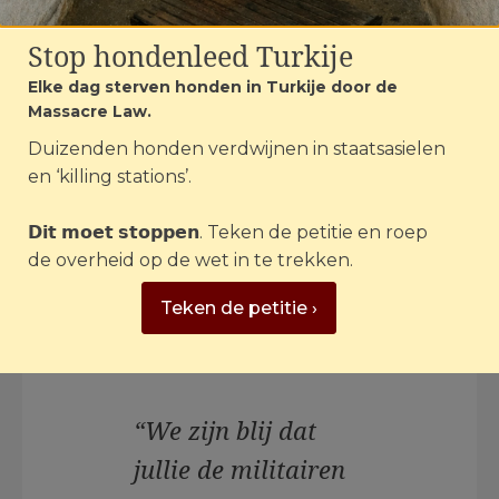
het voer voor de dieren al sinds het begin
van de invasie – al meer dan drie jaar.
Stop hondenleed Turkije
Dit keer wordt de voorraad gedeeld met
Elke dag sterven honden in Turkije door de
militairen, die voor achtergebleven dieren
Massacre Law.
zorgen. Maar de opvangcentra zitten
Duizenden honden verdwijnen in staatsasielen
overvol – niet alle honden kunnen
en ‘killing stations’.
worden opgevangen.
𝗗𝗶𝘁 𝗺𝗼𝗲𝘁 𝘀𝘁𝗼𝗽𝗽𝗲𝗻. Teken de petitie en roep
Daarom delen de verzorgers van City of
de overheid op de wet in te trekken.
Dogs een deel van het voer met militairen
die ter plekke voor achtergebleven
Teken de petitie ›
dieren zorgen. Yuliya daarover:
“We zijn blij dat
jullie de militairen