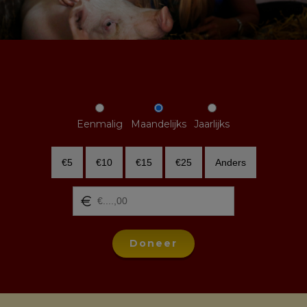
Eenmalig
Maandelijks
Jaarlijks
€5
€10
€15
€25
Anders
Doneer