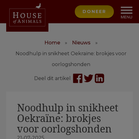
DONEER
Home
»
Nieuws
»
Noodhulp in snikheet Oekraïne: brokjes voor
oorlogshonden
Deel dit artikel
Noodhulp in snikheet
Oekraïne: brokjes
voor oorlogshonden
21-07-2025