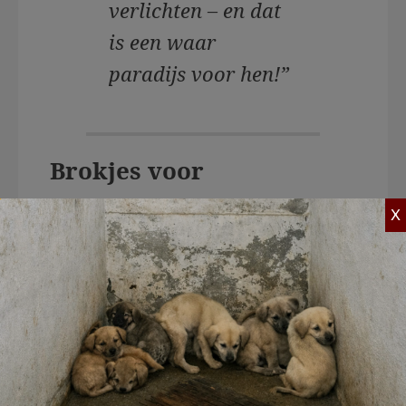
verlichten – en dat
is een waar
paradijs voor hen!”
Brokjes voor
oorlogshonden
X
House of Animals heeft onlangs wederom
geholpen met een donatie van
hondenbrokken voor City of Dogs. Veel
van deze honden zijn onlangs door
militairen uit de frontlinie gebracht.
Dankzij de warme steun van onze
achterban financiert House of Animals