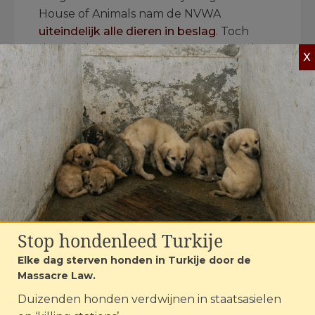
House of Animals nam de NVWA
uiteindelijk alle dieren in beslag
. Toch
duurde het nog tot maart 2024 voordat
X
de fokkerij definitief moest stoppen en
Jan P. een tijdelijk verbod kreeg op het
houden van dieren.
.
Stop hondenleed Turkije
Elke dag sterven honden in Turkije door de
Massacre Law.
Duizenden honden verdwijnen in staatsasielen