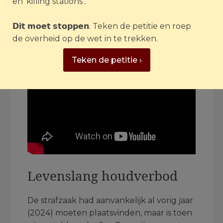
en ‘killing stations’.
𝗗𝗶𝘁 𝗺𝗼𝗲𝘁 𝘀𝘁𝗼𝗽𝗽𝗲𝗻. Teken de petitie en roep
de overheid op de wet in te trekken.
Teken de petitie ›
Levenslang houdverbod
De strafzaak had aanvankelijk al vorig jaar
(2024) moeten plaatsvinden, maar is toen