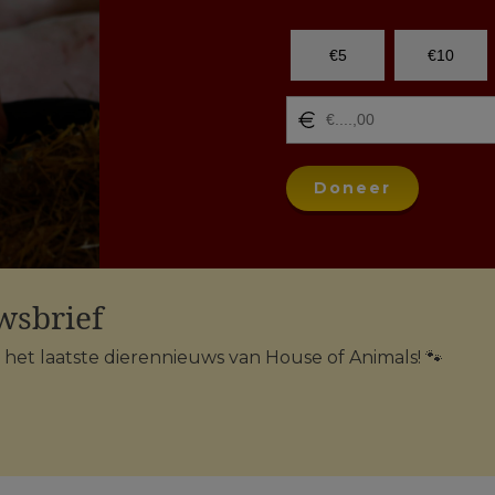
€5
€10
Doneer
wsbrief
n het laatste dierennieuws van House of Animals! 🐾