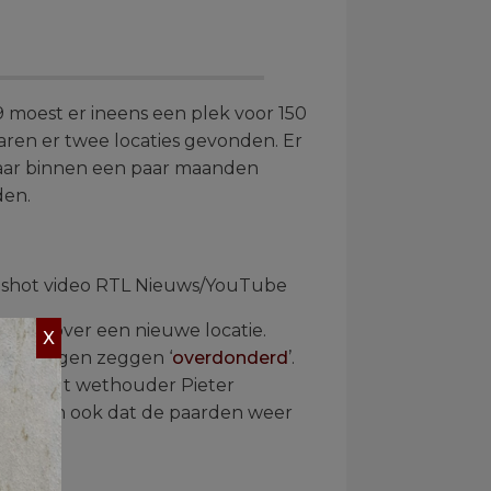
19 moest er ineens een plek voor 150
aren er twee locaties gevonden. Er
Maar binnen een paar maanden
den.
eenshot video RTL Nieuws/YouTube
enken over een nieuwe locatie.
X
 naar eigen zeggen ‘
overdonderd
’.
oken, zegt wethouder Pieter
j wil dan ook dat de paarden weer