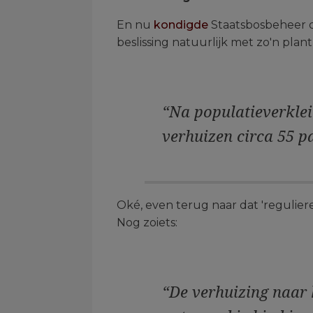
En nu
kondigde
Staatsbosbeheer d
beslissing natuurlijk met zo'n pla
“Na populatieverkle
verhuizen circa 55 p
Oké, even terug naar dat 'regulier
Nog zoiets:
“De verhuizing naar 