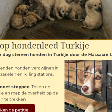
 beleid. Er zijn te veel konikpaarden in dat 
weer handhaven. Dan worden ze hier naartoe
 de paarden uiteindelijk toch geslacht word
top hondenleed Turkije
e dag sterven honden in Turkije door de Massacre 
enden honden verdwijnen in
sasielen en ‘killing stations’.
ique Lagarde/AnimalsToday
 𝗺𝗼𝗲𝘁 𝘀𝘁𝗼𝗽𝗽𝗲𝗻. Teken de
. Een enkeltje slachthuis is maar al te vaak een makkelijke
tie en roep de overheid op de
tvaardersveld, meende Staatsbosbeheer dat 29 konikpa
in te trekken.
orden. De kudde werd regelmatig aangehaald en gevoer
 veel gingen vertrouwen. Met desastreuze gevolgen vo
ken de petitie ›