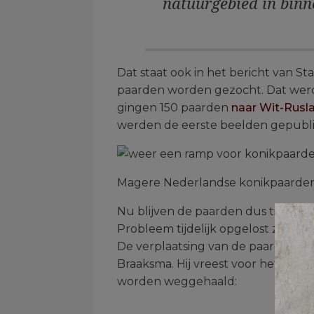
natuurgebied in binne
Dat staat ook in het bericht van St
paarden worden gezocht. Dat werd,
gingen 150 paarden
naar Wit-Rusl
werden de eerste beelden gepubl
Magere Nederlandse konikpaarden i
Nu blijven de paarden dus tijdelijk 
Probleem tijdelijk opgelost zou je
De verplaatsing van de paarden stu
Braaksma. Hij vreest voor het die
worden weggehaald: