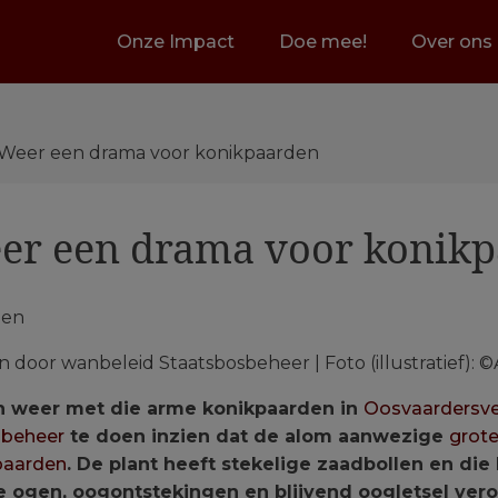
Onze Impact
Doe mee!
Over ons
: Weer een drama voor konikpaarden
eer een drama voor konik
door wanbeleid Staatsbosbeheer | Foto (illustratief):
h weer met die arme konikpaarden in
Oosvaardersve
sbeheer
te doen inzien dat de alom aanwezige
grote
paarden
. De plant heeft stekelige zaadbollen en die
e ogen, oogontstekingen en blijvend oogletsel ver