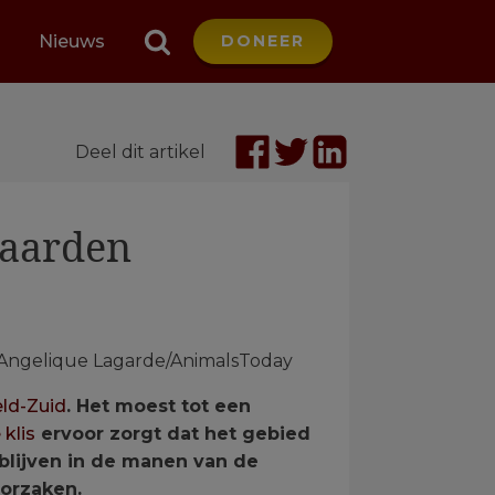
Nieuws
DONEER
Deel dit artikel
paarden
 ©Angelique Lagarde/AnimalsToday
ld-Zuid
. Het moest tot een
 klis
ervoor zorgt dat het gebied
 blijven in de manen van de
oorzaken.