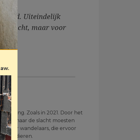
gebied. Uiteindelijk
 gebracht, maar voor
en."
Law.
 oplossing. Zoals in 2021. Door het
arden naar de slacht moesten
d door wandelaars, die ervoor
or de dieren.