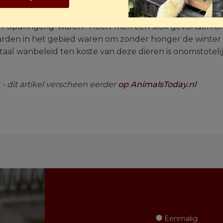
en andere plek te vinden was waar de paarden naartoe 
ren ‘opdringerig’ waren? Heeft men een stok gevonden 
aarden in het gebied waren om zonder honger de winte
aal wanbeleid ten koste van deze dieren is onomstotelijk
- dit artikel verscheen eerder
op AnimalsToday.nl
Eenmalig