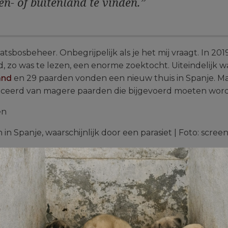
n- of buitenland te vinden.”
aatsbosbeheer. Onbegrijpelijk als je het mij vraagt. In 20
 zo was te lezen, een enorme zoektocht. Uiteindelijk w
and
en 29 paarden vonden een nieuw thuis in Spanje. 
iceerd van magere paarden die bijgevoerd moeten wor
n Spanje, waarschijnlijk door een parasiet | Foto: scr
in
Lauwersmeer
, zodat Staatsbosbeheer rustig kan nad
 denken, maar helaas. De gemeente Noardeast-Fryslân is
it zelfs op ongeloof bij de gemeente en is nooit bespr
renwelzijn en de landbouw in het Lauwersmeergebied. Hi