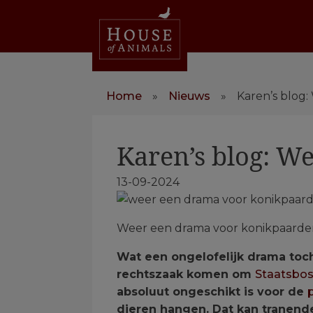
Home
»
Nieuws
»
Karen’s blog
Karen’s blog: W
13-09-2024
Weer een drama voor konikpaarden 
Wat een ongelofelijk drama toc
rechtszaak komen om
Staatsbo
absoluut ongeschikt is voor de
dieren hangen. Dat kan tranend