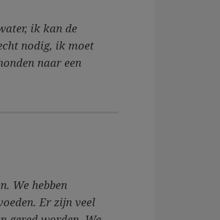
 water, ik kan de
 echt nodig, ik moet
 honden naar een
en. We hebben
voeden. Er zijn veel
ten gered worden. We