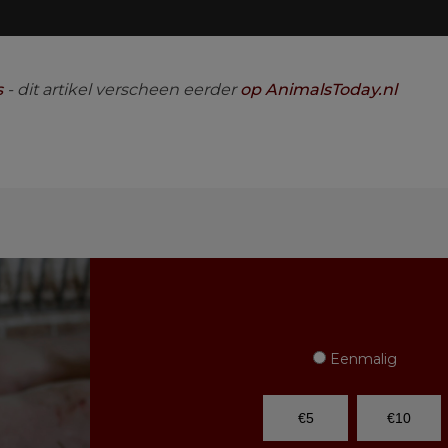
s
- dit artikel verscheen eerder
op AnimalsToday.nl
Eenmalig
€5
€10