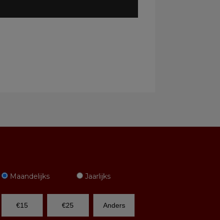
Maandelijks
Jaarlijks
€15
€25
Anders