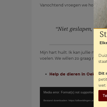
Vanochtend vroegen we hoe het m
“Niet geslapen, nog n
S
Elk
Mijn hart huilt. Ik kan jullie niet v
Duiz
voelen. We willen zo graag meer do
staat
.
𝗗𝗶𝘁
Help de dieren in Oekraïne
peti
.
wet 
Videospeler
Media error: Format(s) not supported or sourc
Te
Bestand downloaden: https://afbeeldingen.animalstoday.