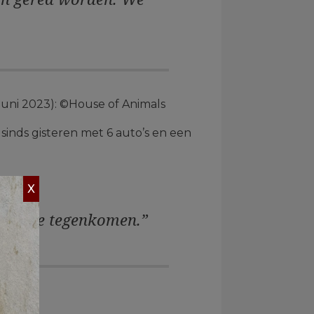
juni 2023): ©House of Animals
inds gisteren met 6 auto’s en een
X
n die we tegenkomen.”