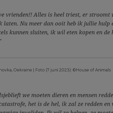
ve vrienden!! Alles is heel triest, er stroomt
ek laten. Nu meer dan ooit heb ik jullie hulp
kels kunnen sluiten, ik wil eten kopen en de
”
ovka, Oekraïne | Foto (7 juni 2023): ©House of Animals
lsjeblieft we moeten dieren en mensen redd
astrofe, het is de hel, ik zal ze redden en 
gerige invaliden. Ik wil ze helpen, ze moe