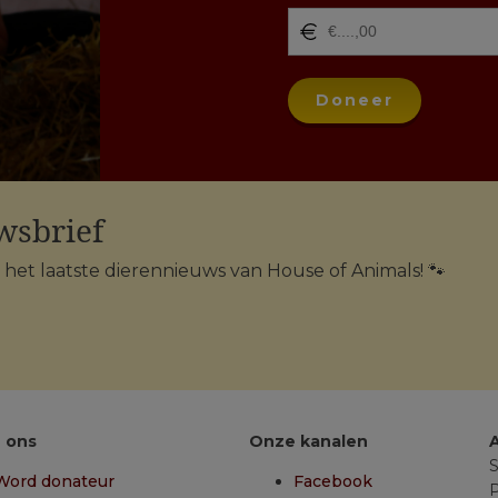
Doneer
wsbrief
n het laatste dierennieuws van House of Animals! 🐾
 ons
Onze kanalen
S
Word donateur
Facebook
P