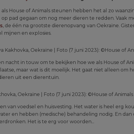
e als House of Animals steunen hebben het al zo waanz
ch op pad gegaan om nog meer dieren te redden. Vaak me
s
, de één na grootste dierenopvang van Oekraïne. Giste
l mijnen en explosies.
 Kakhovka, Oekraïne | Foto (7 juni 2023): ©House of An
 en nacht in touw om te bekijken hoe we als House of A
aatse, maar wat is dit moeilijk. Het gaat niet alleen om
ieren uit een dierentuin.
ovka, Oekraïne | Foto (7 juni 2023): ©House of Animals
en van voedsel en huisvesting. Het water is heel erg kou
ater en hebben (medische) behandeling nodig. En dan d
verdronken. Het is te erg voor woorden...