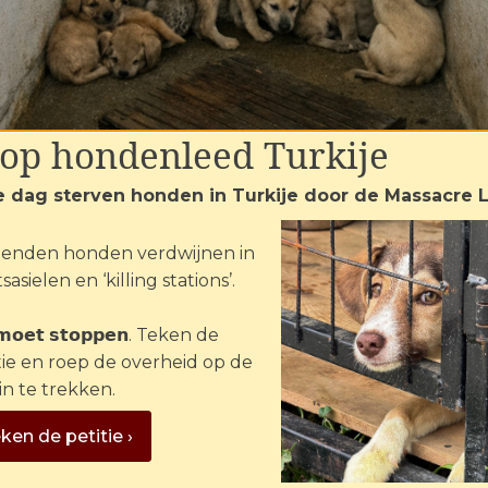
et ze gaat:
iet gegeten, allereerst de dieren redden.”
top hondenleed Turkije
e dag sterven honden in Turkije door de Massacre 
ertellen wat het mij en al mijn lieve collega’s uit ons tea
enden honden verdwijnen in
en. Help ons alsjeblieft onze vrienden te helpen dieren
sasielen en ‘killing stations’.
 𝗺𝗼𝗲𝘁 𝘀𝘁𝗼𝗽𝗽𝗲𝗻. Teken de
 met een donatie
tie en roep de overheid op de
in te trekken.
e(s) not found
ken de petitie ›
nl/2023/06/animalstoday-video-overstroming-Oekraine-7-juni-2023-1.mp4?_=1