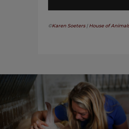
.
©
Karen Soeters
|
House of Animal