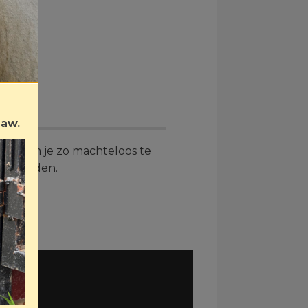
Law.
m doet om je zo machteloos te
 te redden.