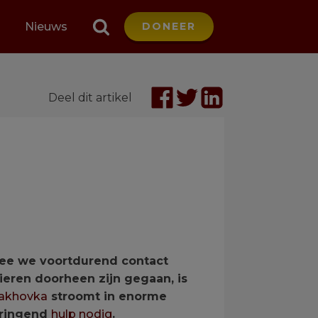
Nieuws
DONEER
Deel dit artikel
rmee we voortdurend contact
eren doorheen zijn gegaan, is
akhovka
stroomt in enorme
dringend
hulp nodig
.