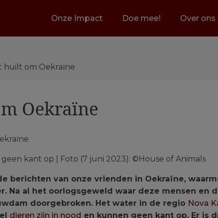
Onze Impact
Doe mee!
Over ons
t huilt om Oekraïne
 om Oekraïne
 geen kant op | Foto (7 juni 2023): ©House of Animals
an de berichten van onze vrienden in Oekraïne, waa
r. Na al het oorlogsgeweld waar deze mensen en di
tuwdam doorgebroken. Het water in de regio
Nova K
eel
dieren zijn in nood
en kunnen geen kant op. Er is 