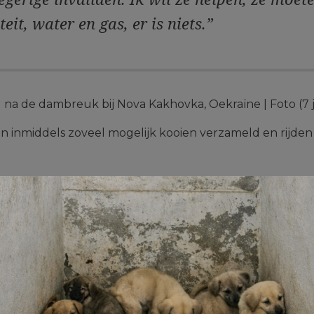
eit, water en gas, er is niets.”
na de dambreuk bij Nova Kakhovka, Oekraïne | Foto (7 
inmiddels zoveel mogelijk kooien verzameld en rijden s
 gaan waar veel water is en redden iederee
va Kakhovka | Foto (7 juni 2023): ©House of Animals