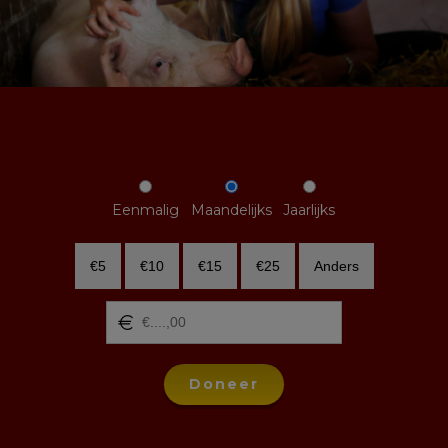
Eenmalig
Maandelijks
Jaarlijks
€5
€10
€15
€25
Anders
Doneer