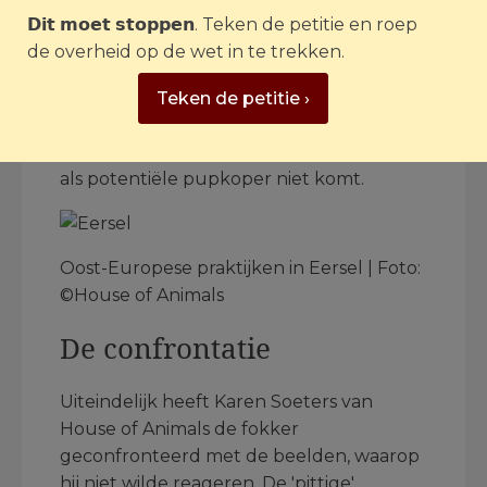
Het team van House of Animals bezocht
𝗗𝗶𝘁 𝗺𝗼𝗲𝘁 𝘀𝘁𝗼𝗽𝗽𝗲𝗻. Teken de petitie en roep
de fokker in Eersel drie keer. Een
de overheid op de wet in te trekken.
undercoverteam deed een pseudokoop
en liet daarna een medewerker
Teken de petitie ›
infiltreren als vrijwilliger, om zo de
afdelingen te kunnen bezoeken waar je
als potentiële pupkoper niet komt.
Oost-Europese praktijken in Eersel | Foto:
©House of Animals
De confrontatie
Uiteindelijk heeft Karen Soeters van
House of Animals de fokker
geconfronteerd met de beelden, waarop
hij niet wilde reageren. De 'pittige'