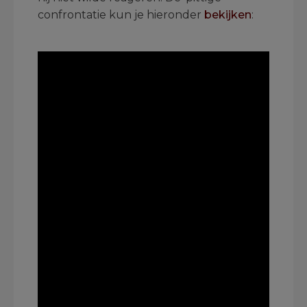
confrontatie kun je hieronder
bekijken
:
.