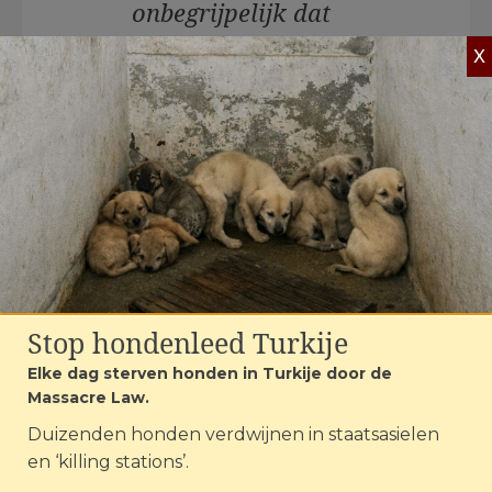
onbegrijpelijk dat
hier niet keihard
X
tegen wordt
opgetreden. Het zijn
Oost-Europese
praktijken, maar
dan in ons eigen
Brabant.”
Stop hondenleed Turkije
Elke dag sterven honden in Turkije door de
Massacre Law.
Duizenden honden verdwijnen in staatsasielen
Slachtoffer van de illegale broodfokker in
en ‘killing stations’.
Eersel | Foto: ©House of Animals