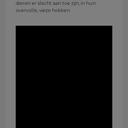
dieren er slecht aan toe zijn, in hun
overvolle, vieze hokken:
.