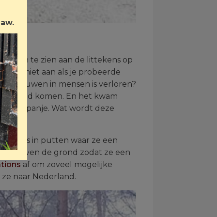
Law.
 alleen te zien aan de littekens op
 vooral niet aan als je probeerde
e vertrouwen in mensen is verloren?
u wel goed komen. En het kwam
m uit Spanje. Wat wordt deze
raat soms in putten waar ze een
net boven de grond zodat ze een
tions
af om zoveel mogelijke
m ze naar Nederland.