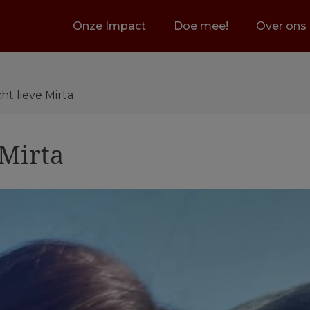
Onze Impact
Doe mee!
Over ons
ht lieve Mirta
 Mirta