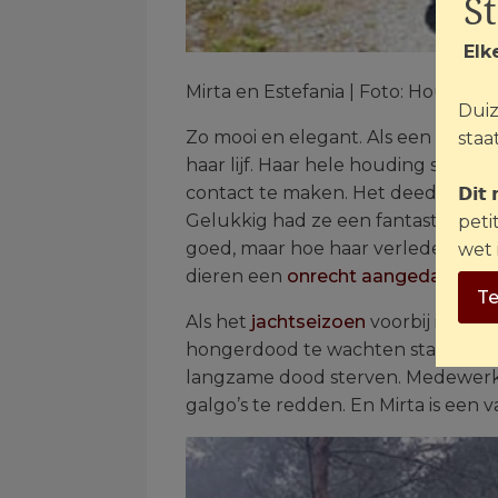
S
Elk
Mirta en Estefania | Foto: House of
Duiz
Zo mooi en elegant. Als een balletd
staat
haar lijf. Haar hele houding straald
contact te maken. Het deed bijna p
𝗗𝗶𝘁
Gelukkig had ze een fantastisch h
peti
goed, maar hoe haar verleden erui
wet 
dieren een
onrecht aangedaan
. Mi
Te
Als het
jachtseizoen
voorbij is wor
hongerdood te wachten staat. Of
langzame dood sterven. Medewerke
galgo’s te redden. En Mirta is een