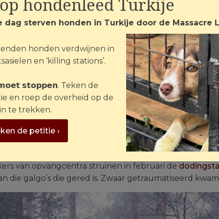
top hondenleed Turkije
e dag sterven honden in Turkije door de Massacre 
 Animals
enden honden verdwijnen in
anser zo gracieus. Maar tegelijk zo getraumatiseerd. Niet
sasielen en ‘killing stations’.
e angst uit. Staart strak tussen haar poten. En ze keek je
ijn om haar zo te zien. Wat is haar aangedaan dat ze all
 𝗺𝗼𝗲𝘁 𝘀𝘁𝗼𝗽𝗽𝗲𝗻. Teken de
uis gevonden bij Estefania en Marten Jesse, dus het zo
tie en roep de overheid op de
t moet hebben gezien begreep ik pas toen ik terug kwa
in te trekken.
rta is namelijk ook een galgo.
ken de petitie ›
den er jaarlijks zo’n 50.000 galgo’s gedumpt. Soms op st
 ze worden opgehangen aan een boom met hun pootjes 
rs van opvangcentra struinen in februari de
dodingsta
 van die galgo’s die gered is. Zwaar getraumatiseerd kwa