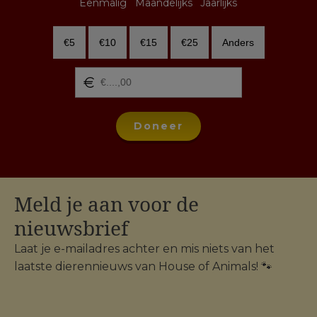
Eenmalig
Maandelijks
Jaarlijks
€5
€10
€15
€25
Anders
Doneer
Meld je aan voor de
nieuwsbrief
Laat je e-mailadres achter en mis niets van het
laatste dierennieuws van House of Animals! 🐾