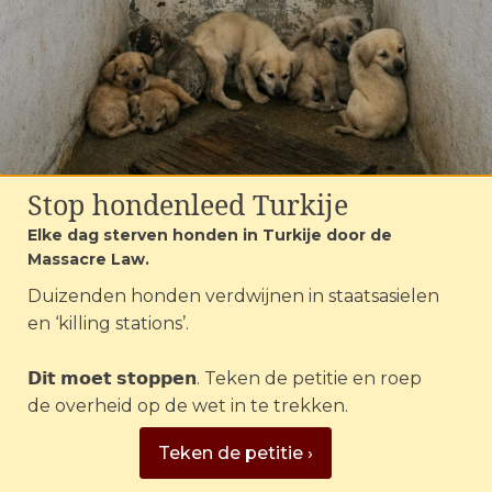
hondjes op transport enorm
toegenomen, maar het gaat nog steeds
om te jonge, vaak zieke en
getraumatiseerde dieren uit een
verschrikkelijke meedogenloze industrie.
Stop hondenleed Turkije
Elke dag sterven honden in Turkije door de
Massacre Law.
Duizenden honden verdwijnen in staatsasielen
en ‘killing stations’.
Doodzieke, uitgebuite en
getraumatiseerde hondjes afkomstig uit
𝗗𝗶𝘁 𝗺𝗼𝗲𝘁 𝘀𝘁𝗼𝗽𝗽𝗲𝗻. Teken de petitie en roep
Hongarije: douane kom in actie! | Foto:
de overheid op de wet in te trekken.
House of Animals
Teken de petitie ›
Dan laat André de blauwe paspoorten