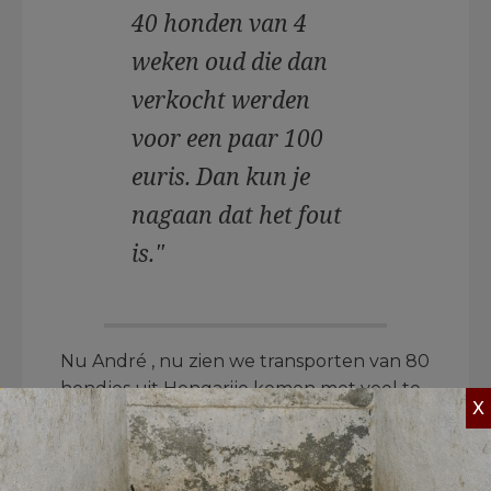
40 honden van 4
weken oud die dan
verkocht werden
voor een paar 100
euris. Dan kun je
nagaan dat het fout
is."
Nu André , nu zien we transporten van 80
hondjes uit Hongarije komen met veel te
X
jonge hondjes, die hier voor zo’n 1000
euro en meer worden verkocht. De
prijzen zijn verhoogd en het aantal