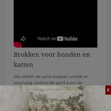
Brokken voor honden en
katten
We wilden de actie stoppen omdat er
voorlopig voldoende geld is om de
zwerfhonden te verzorgen. Maar na
X
overleg met Feed Friends, Stichting Dog
en Rescue Paws Curaçao hebben we
besloten een nieuwe actie te starten.