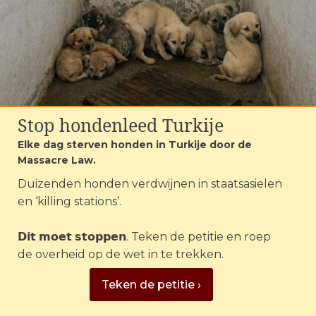
Want er zijn op dit moment 50.000
gezinnen die
onder de
armoedegrens
dreigen te geraken.
De dieren op Curaçao hebben onze hulp
nodig! | Foto: House of Animals
Stop hondenleed Turkije
Bij de rescuecenters komen voortdurend
Elke dag sterven honden in Turkije door de
meldingen binnen van mensen die niet
Massacre Law.
meer voor hun hond kunnen zorgen en
Duizenden honden verdwijnen in staatsasielen
het dier willen afstaan. Maar de centers
en ‘killing stations’.
zitten helemaal vol. Om te voorkomen
dat deze honden op straat belanden
𝗗𝗶𝘁 𝗺𝗼𝗲𝘁 𝘀𝘁𝗼𝗽𝗽𝗲𝗻. Teken de petitie en roep
hebben we in overleg met de organisaties
de overheid op de wet in te trekken.
besloten een
nieuwe actie
te starten. We
gaan voer kopen voor
Teken de petitie ›
de
honden
en
katten
van mensen die
door de
coronacrisis
zelf niet meer voor