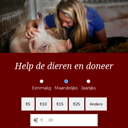
Help de dieren en doneer
Eenmalig
Maandelijks
Jaarlijks
€5
€10
€15
€25
Anders