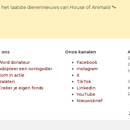
n het laatste dierennieuws van House of Animals! 🐾
 ons
Onze kanalen
S
Word donateur
Facebook
P
Adopteer een oorlogsdier
Instagram
Kom in actie
X
Nalaten
TikTok
Creëer je eigen fonds
LinkedIn
K
YouTube
R
Nieuwsbrief