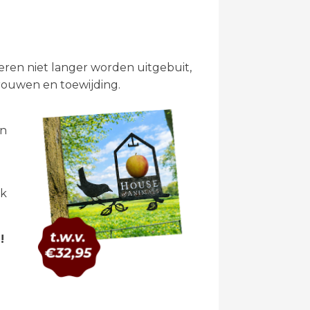
eren niet langer worden uitgebuit,
trouwen en toewijding.
en
jk
!