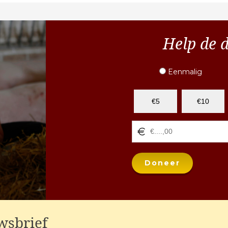
Help de 
Eenmalig
€5
€10
Doneer
wsbrief