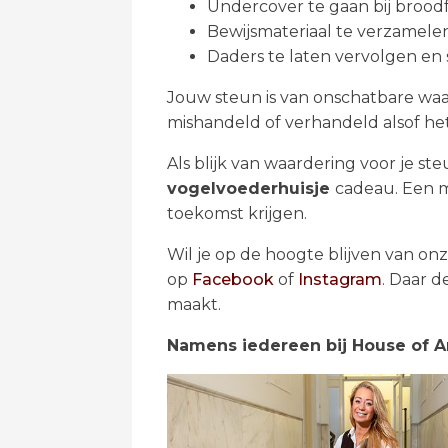
Undercover te gaan bij broodf
Bewijsmateriaal te verzamele
Daders te laten vervolgen en
Jouw steun is van onschatbare waa
mishandeld of verhandeld alsof het
Als blijk van waardering voor je st
vogelvoederhuisje
cadeau. Een m
toekomst krijgen.
Wil je op de hoogte blijven van o
op
Facebook
of
Instagram
. Daar d
maakt.
Namens iedereen bij House of A