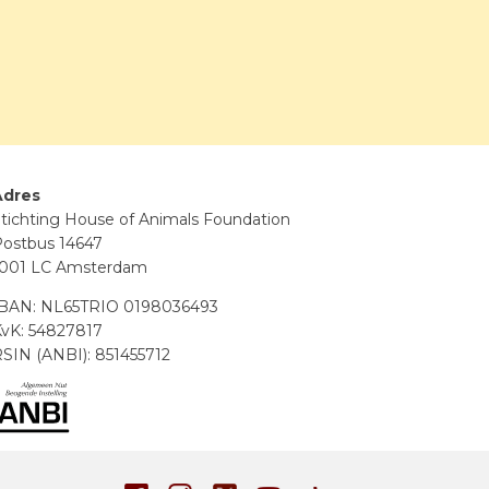
Adres
tichting House of Animals Foundation
ostbus 14647
1001 LC Amsterdam
IBAN: NL65TRIO 0198036493
vK: 54827817
SIN (ANBI): 851455712